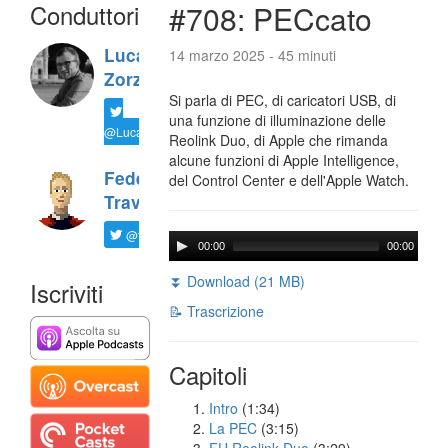
Conduttori
#708: PECcato
Luca
14 marzo 2025 - 45 minuti
Zorzi
Si parla di PEC, di caricatori USB, di
una funzione di illuminazione delle
@LucaTNT
Reolink Duo, di Apple che rimanda
alcune funzioni di Apple Intelligence,
Federico
del Control Center e dell'Apple Watch.
Travaini
@ftrava
00:00
00:00
⏬ Download (21 MB)
Iscriviti
📝 Trascrizione
Capitoli
Intro
(1:34)
La PEC
(3:15)