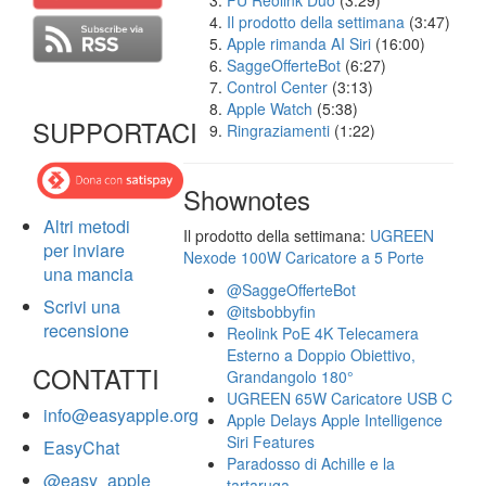
FU Reolink Duo
(3:29)
Il prodotto della settimana
(3:47)
Apple rimanda AI Siri
(16:00)
SaggeOfferteBot
(6:27)
Control Center
(3:13)
Apple Watch
(5:38)
SUPPORTACI
Ringraziamenti
(1:22)
Shownotes
Altri metodi
Il prodotto della settimana:
UGREEN
per inviare
Nexode 100W Caricatore a 5 Porte
una mancia
@SaggeOfferteBot
Scrivi una
@itsbobbyfin
recensione
Reolink PoE 4K Telecamera
Esterno a Doppio Obiettivo,
CONTATTI
Grandangolo 180°
UGREEN 65W Caricatore USB C
info@easyapple.org
Apple Delays Apple Intelligence
Siri Features
EasyChat
Paradosso di Achille e la
@easy_apple
tartaruga