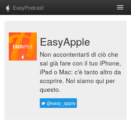
EasyPodcast
Toggl
navig
EasyApple
Non accontentarti di ciò che
sai già fare con il tuo iPhone,
iPad o Mac: c'è tanto altro da
scoprire. Noi siamo qui per
questo.
@easy_apple