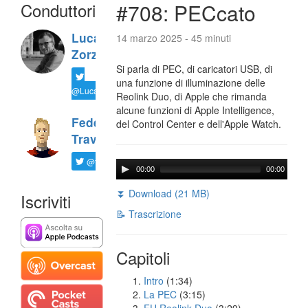
Conduttori
#708: PECcato
Luca
14 marzo 2025 - 45 minuti
Zorzi
Si parla di PEC, di caricatori USB, di
una funzione di illuminazione delle
@LucaTNT
Reolink Duo, di Apple che rimanda
alcune funzioni di Apple Intelligence,
Federico
del Control Center e dell'Apple Watch.
Travaini
@ftrava
00:00
00:00
⏬ Download (21 MB)
Iscriviti
📝 Trascrizione
Capitoli
Intro
(1:34)
La PEC
(3:15)