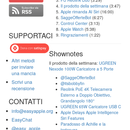
FU Reolink Duo
(3:29)
Il prodotto della settimana
(3:47)
Apple rimanda AI Siri
(16:00)
SaggeOfferteBot
(6:27)
Control Center
(3:13)
Apple Watch
(5:38)
SUPPORTACI
Ringraziamenti
(1:22)
Shownotes
Altri metodi
Il prodotto della settimana:
UGREEN
per inviare
Nexode 100W Caricatore a 5 Porte
una mancia
@SaggeOfferteBot
Scrivi una
@itsbobbyfin
recensione
Reolink PoE 4K Telecamera
Esterno a Doppio Obiettivo,
CONTATTI
Grandangolo 180°
UGREEN 65W Caricatore USB C
info@easyapple.org
Apple Delays Apple Intelligence
Siri Features
EasyChat
Paradosso di Achille e la
@easy_apple
tartaruga