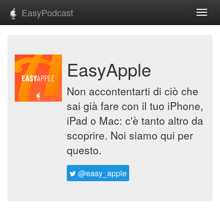
EasyPodcast
Toggl
navig
EasyApple
Non accontentarti di ciò che
sai già fare con il tuo iPhone,
iPad o Mac: c'è tanto altro da
scoprire. Noi siamo qui per
questo.
@easy_apple