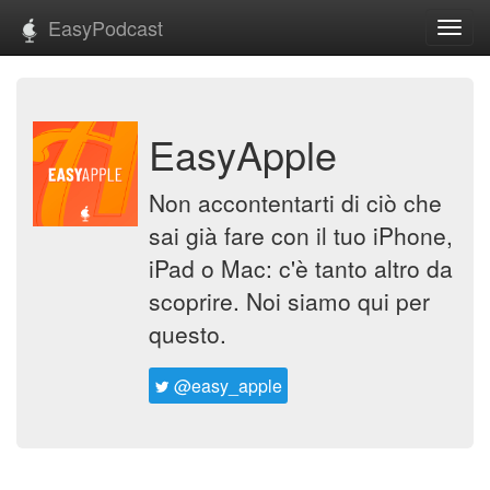
EasyPodcast
Toggl
navig
EasyApple
Non accontentarti di ciò che
sai già fare con il tuo iPhone,
iPad o Mac: c'è tanto altro da
scoprire. Noi siamo qui per
questo.
@easy_apple