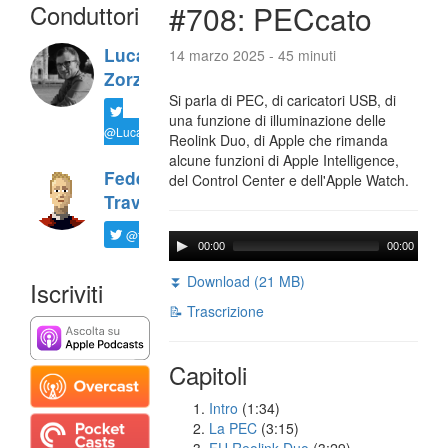
Conduttori
#708: PECcato
Luca
14 marzo 2025 - 45 minuti
Zorzi
Si parla di PEC, di caricatori USB, di
una funzione di illuminazione delle
@LucaTNT
Reolink Duo, di Apple che rimanda
alcune funzioni di Apple Intelligence,
Federico
del Control Center e dell'Apple Watch.
Travaini
@ftrava
00:00
00:00
⏬ Download (21 MB)
Iscriviti
📝 Trascrizione
Capitoli
Intro
(1:34)
La PEC
(3:15)