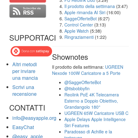
FU Reolink Duo
(3:29)
Il prodotto della settimana
(3:47)
Apple rimanda AI Siri
(16:00)
SaggeOfferteBot
(6:27)
Control Center
(3:13)
Apple Watch
(5:38)
SUPPORTACI
Ringraziamenti
(1:22)
Shownotes
Altri metodi
Il prodotto della settimana:
UGREEN
per inviare
Nexode 100W Caricatore a 5 Porte
una mancia
@SaggeOfferteBot
Scrivi una
@itsbobbyfin
recensione
Reolink PoE 4K Telecamera
Esterno a Doppio Obiettivo,
CONTATTI
Grandangolo 180°
UGREEN 65W Caricatore USB C
info@easyapple.org
Apple Delays Apple Intelligence
Siri Features
EasyChat
Paradosso di Achille e la
@easy_apple
tartaruga