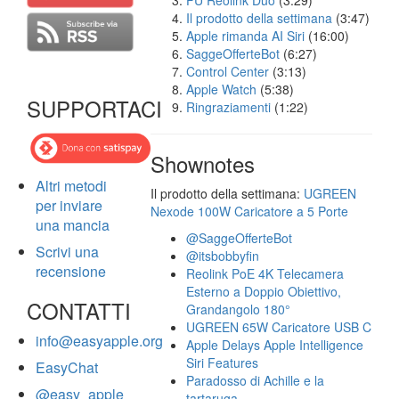
FU Reolink Duo
(3:29)
Il prodotto della settimana
(3:47)
Apple rimanda AI Siri
(16:00)
SaggeOfferteBot
(6:27)
Control Center
(3:13)
Apple Watch
(5:38)
SUPPORTACI
Ringraziamenti
(1:22)
Shownotes
Altri metodi
Il prodotto della settimana:
UGREEN
per inviare
Nexode 100W Caricatore a 5 Porte
una mancia
@SaggeOfferteBot
Scrivi una
@itsbobbyfin
recensione
Reolink PoE 4K Telecamera
Esterno a Doppio Obiettivo,
CONTATTI
Grandangolo 180°
UGREEN 65W Caricatore USB C
info@easyapple.org
Apple Delays Apple Intelligence
Siri Features
EasyChat
Paradosso di Achille e la
@easy_apple
tartaruga