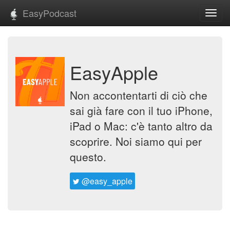
EasyPodcast
Toggl
navig
EasyApple
Non accontentarti di ciò che
sai già fare con il tuo iPhone,
iPad o Mac: c'è tanto altro da
scoprire. Noi siamo qui per
questo.
@easy_apple