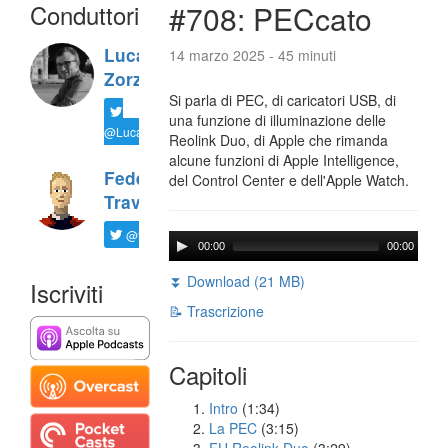
Conduttori
#708: PECcato
Luca
14 marzo 2025 - 45 minuti
Zorzi
Si parla di PEC, di caricatori USB, di
una funzione di illuminazione delle
@LucaTNT
Reolink Duo, di Apple che rimanda
alcune funzioni di Apple Intelligence,
Federico
del Control Center e dell'Apple Watch.
Travaini
@ftrava
00:00
00:00
⏬ Download (21 MB)
Iscriviti
📝 Trascrizione
Capitoli
Intro
(1:34)
La PEC
(3:15)