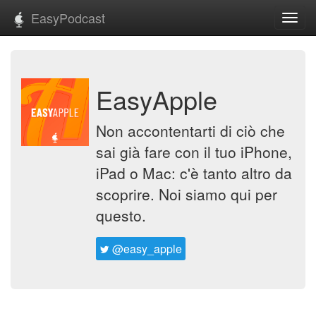
EasyPodcast
Toggl
navig
EasyApple
Non accontentarti di ciò che
sai già fare con il tuo iPhone,
iPad o Mac: c'è tanto altro da
scoprire. Noi siamo qui per
questo.
@easy_apple