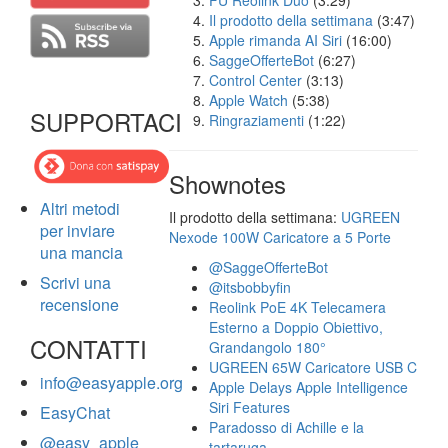
FU Reolink Duo
(3:29)
Il prodotto della settimana
(3:47)
Apple rimanda AI Siri
(16:00)
SaggeOfferteBot
(6:27)
Control Center
(3:13)
Apple Watch
(5:38)
SUPPORTACI
Ringraziamenti
(1:22)
Shownotes
Altri metodi
Il prodotto della settimana:
UGREEN
per inviare
Nexode 100W Caricatore a 5 Porte
una mancia
@SaggeOfferteBot
Scrivi una
@itsbobbyfin
recensione
Reolink PoE 4K Telecamera
Esterno a Doppio Obiettivo,
CONTATTI
Grandangolo 180°
UGREEN 65W Caricatore USB C
info@easyapple.org
Apple Delays Apple Intelligence
Siri Features
EasyChat
Paradosso di Achille e la
@easy_apple
tartaruga