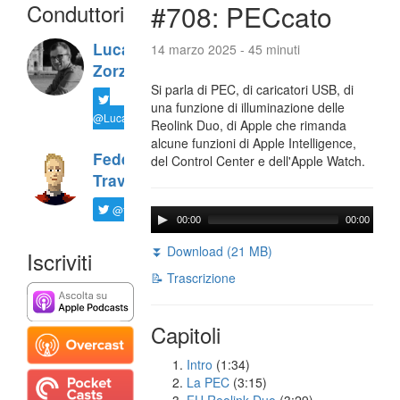
Conduttori
#708: PECcato
Luca
14 marzo 2025 - 45 minuti
Zorzi
Si parla di PEC, di caricatori USB, di
una funzione di illuminazione delle
@LucaTNT
Reolink Duo, di Apple che rimanda
alcune funzioni di Apple Intelligence,
Federico
del Control Center e dell'Apple Watch.
Travaini
@ftrava
00:00
00:00
⏬ Download (21 MB)
Iscriviti
📝 Trascrizione
Capitoli
Intro
(1:34)
La PEC
(3:15)