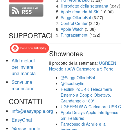
FU Reolink Duo
(3:29)
Il prodotto della settimana
(3:47)
Apple rimanda AI Siri
(16:00)
SaggeOfferteBot
(6:27)
Control Center
(3:13)
Apple Watch
(5:38)
SUPPORTACI
Ringraziamenti
(1:22)
Shownotes
Altri metodi
Il prodotto della settimana:
UGREEN
per inviare
Nexode 100W Caricatore a 5 Porte
una mancia
@SaggeOfferteBot
Scrivi una
@itsbobbyfin
recensione
Reolink PoE 4K Telecamera
Esterno a Doppio Obiettivo,
CONTATTI
Grandangolo 180°
UGREEN 65W Caricatore USB C
info@easyapple.org
Apple Delays Apple Intelligence
Siri Features
EasyChat
Paradosso di Achille e la
@easy_apple
tartaruga