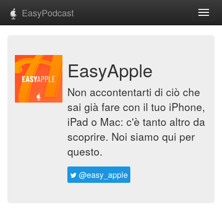
EasyPodcast
Toggl
navig
EasyApple
Non accontentarti di ciò che
sai già fare con il tuo iPhone,
iPad o Mac: c'è tanto altro da
scoprire. Noi siamo qui per
questo.
@easy_apple