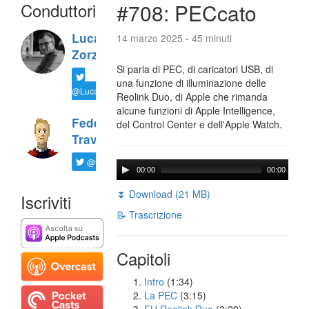
Conduttori
#708: PECcato
Luca
14 marzo 2025 - 45 minuti
Zorzi
Si parla di PEC, di caricatori USB, di
una funzione di illuminazione delle
@LucaTNT
Reolink Duo, di Apple che rimanda
alcune funzioni di Apple Intelligence,
Federico
del Control Center e dell'Apple Watch.
Travaini
@ftrava
00:00
00:00
⏬ Download (21 MB)
Iscriviti
📝 Trascrizione
Capitoli
Intro
(1:34)
La PEC
(3:15)