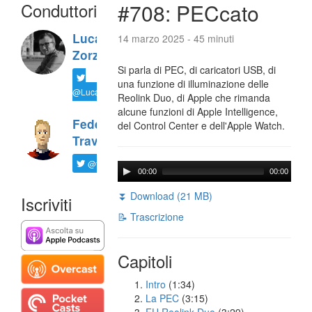
Conduttori
#708: PECcato
Luca
14 marzo 2025 - 45 minuti
Zorzi
Si parla di PEC, di caricatori USB, di
una funzione di illuminazione delle
@LucaTNT
Reolink Duo, di Apple che rimanda
alcune funzioni di Apple Intelligence,
Federico
del Control Center e dell'Apple Watch.
Travaini
@ftrava
00:00
00:00
⏬ Download (21 MB)
Iscriviti
📝 Trascrizione
Capitoli
Intro
(1:34)
La PEC
(3:15)