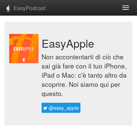
EasyPodcast
Toggl
navig
EasyApple
Non accontentarti di ciò che
sai già fare con il tuo iPhone,
iPad o Mac: c'è tanto altro da
scoprire. Noi siamo qui per
questo.
@easy_apple