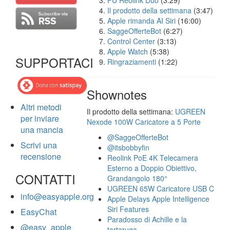
FU Reolink Duo
(3:29)
Il prodotto della settimana
(3:47)
Apple rimanda AI Siri
(16:00)
SaggeOfferteBot
(6:27)
Control Center
(3:13)
Apple Watch
(5:38)
SUPPORTACI
Ringraziamenti
(1:22)
Shownotes
Altri metodi
Il prodotto della settimana:
UGREEN
per inviare
Nexode 100W Caricatore a 5 Porte
una mancia
@SaggeOfferteBot
Scrivi una
@itsbobbyfin
recensione
Reolink PoE 4K Telecamera
Esterno a Doppio Obiettivo,
CONTATTI
Grandangolo 180°
UGREEN 65W Caricatore USB C
info@easyapple.org
Apple Delays Apple Intelligence
Siri Features
EasyChat
Paradosso di Achille e la
@easy_apple
tartaruga