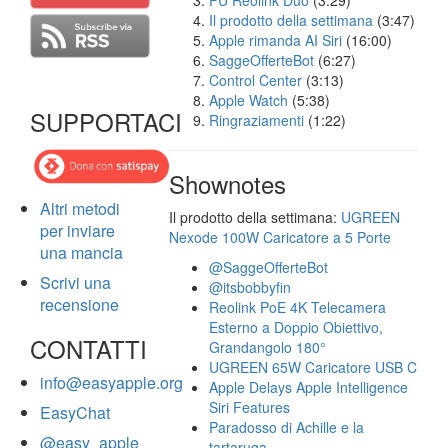
FU Reolink Duo
(3:29)
Il prodotto della settimana
(3:47)
Apple rimanda AI Siri
(16:00)
SaggeOfferteBot
(6:27)
Control Center
(3:13)
Apple Watch
(5:38)
SUPPORTACI
Ringraziamenti
(1:22)
Shownotes
Altri metodi
Il prodotto della settimana:
UGREEN
per inviare
Nexode 100W Caricatore a 5 Porte
una mancia
@SaggeOfferteBot
Scrivi una
@itsbobbyfin
recensione
Reolink PoE 4K Telecamera
Esterno a Doppio Obiettivo,
CONTATTI
Grandangolo 180°
UGREEN 65W Caricatore USB C
info@easyapple.org
Apple Delays Apple Intelligence
Siri Features
EasyChat
Paradosso di Achille e la
@easy_apple
tartaruga