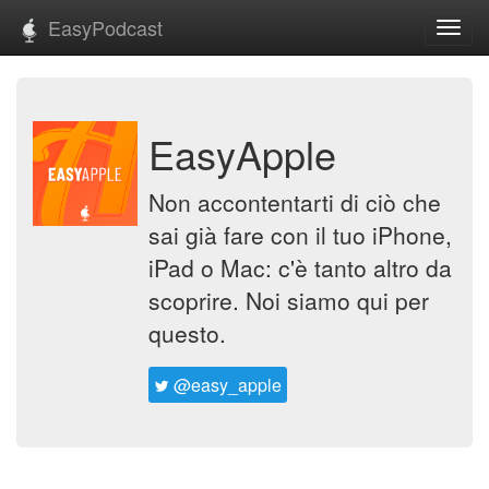
EasyPodcast
Toggl
navig
EasyApple
Non accontentarti di ciò che
sai già fare con il tuo iPhone,
iPad o Mac: c'è tanto altro da
scoprire. Noi siamo qui per
questo.
@easy_apple