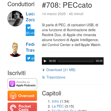
Conduttori
#708: PECcato
Luca
14 marzo 2025 - 45 minuti
Zorzi
Si parla di PEC, di caricatori USB, di
una funzione di illuminazione delle
@LucaTNT
Reolink Duo, di Apple che rimanda
alcune funzioni di Apple Intelligence,
Federico
del Control Center e dell'Apple Watch.
Travaini
@ftrava
00:00
00:00
⏬ Download (21 MB)
Iscriviti
📝 Trascrizione
Capitoli
Intro
(1:34)
La PEC
(3:15)