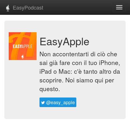
EasyPodcast
Toggl
navig
EasyApple
Non accontentarti di ciò che
sai già fare con il tuo iPhone,
iPad o Mac: c'è tanto altro da
scoprire. Noi siamo qui per
questo.
@easy_apple