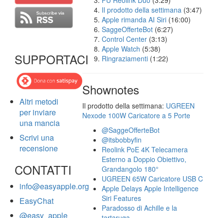
FU Reolink Duo
(3:29)
Il prodotto della settimana
(3:47)
Apple rimanda AI Siri
(16:00)
SaggeOfferteBot
(6:27)
Control Center
(3:13)
Apple Watch
(5:38)
SUPPORTACI
Ringraziamenti
(1:22)
Shownotes
Altri metodi
Il prodotto della settimana:
UGREEN
per inviare
Nexode 100W Caricatore a 5 Porte
una mancia
@SaggeOfferteBot
Scrivi una
@itsbobbyfin
recensione
Reolink PoE 4K Telecamera
Esterno a Doppio Obiettivo,
CONTATTI
Grandangolo 180°
UGREEN 65W Caricatore USB C
info@easyapple.org
Apple Delays Apple Intelligence
Siri Features
EasyChat
Paradosso di Achille e la
@easy_apple
tartaruga