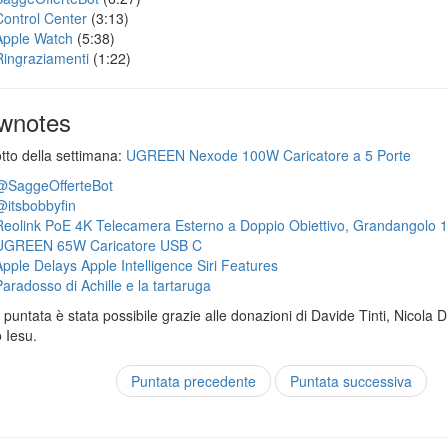
Control Center
(3:13)
Apple Watch
(5:38)
Ringraziamenti
(1:22)
wnotes
otto della settimana:
UGREEN Nexode 100W Caricatore a 5 Porte
@SaggeOfferteBot
@itsbobbyfin
Reolink PoE 4K Telecamera Esterno a Doppio Obiettivo, Grandangolo 
UGREEN 65W Caricatore USB C
Apple Delays Apple Intelligence Siri Features
Paradosso di Achille e la tartaruga
puntata è stata possibile grazie alle donazioni di Davide Tinti, Nicola 
 Iesu.
Puntata precedente
Puntata successiva