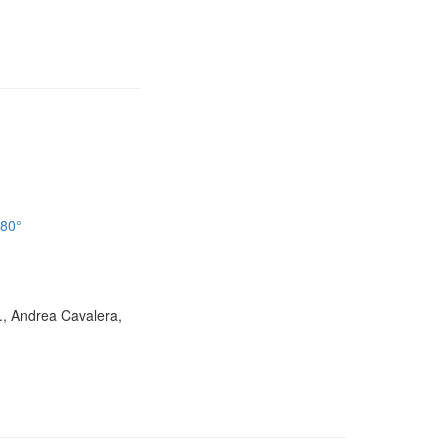
180°
D., Andrea Cavalera,