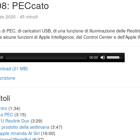
08: PECcato
zo 2025 - 45 minuti
a di PEC, di caricatori USB, di una funzione di illuminazione delle Reoli
 alcune funzioni di Apple Intelligence, del Control Center e dell'Apple 
00
00:00
load (21 MB)
crizione
toli
ntro
(1:34)
La PEC
(3:15)
FU Reolink Duo
(3:29)
Il prodotto della settimana
(3:47)
Apple rimanda AI Siri
(16:00)
SaggeOfferteBot
(6:27)