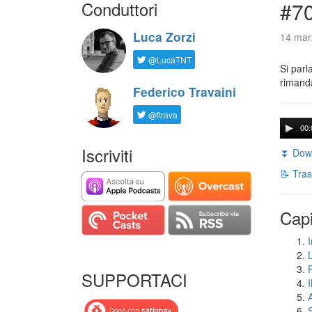
Conduttori
#7
Luca Zorzi
14 mar
@LucaTNT
Si parl
rimanda
Federico Travaini
@ftrava
00:
Iscriviti
⏬ Down
📝 Tras
Capi
I
SUPPORTACI