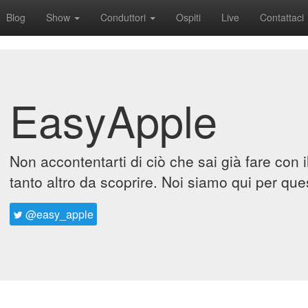
Blog
Show
Conduttori
Ospiti
Live
Contattaci
EasyApple
Non accontentarti di ciò che sai già fare con 
tanto altro da scoprire. Noi siamo qui per que
@easy_apple