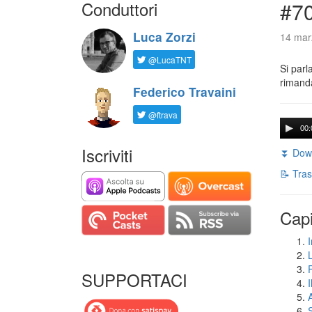
Conduttori
#7
Luca Zorzi
14 mar
@LucaTNT
Si parl
rimanda
Federico Travaini
@ftrava
00:
Iscriviti
⏬ Down
📝 Tras
Capi
I
SUPPORTACI