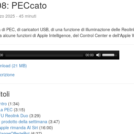
08: PECcato
zo 2025 - 45 minuti
a di PEC, di caricatori USB, di una funzione di illuminazione delle Reoli
 alcune funzioni di Apple Intelligence, del Control Center e dell'Apple 
00
00:00
load (21 MB)
crizione
toli
ntro
(1:34)
La PEC
(3:15)
FU Reolink Duo
(3:29)
Il prodotto della settimana
(3:47)
Apple rimanda AI Siri
(16:00)
SaggeOfferteBot
(6:27)