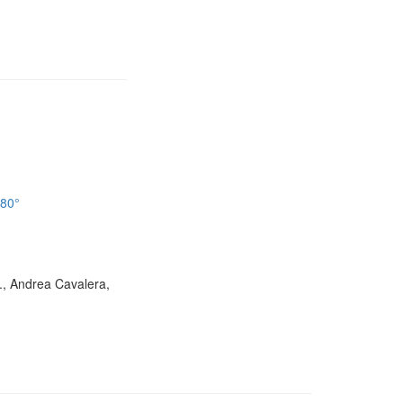
180°
D., Andrea Cavalera,