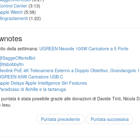
Control Center
(3:13)
Apple Watch
(5:38)
Ringraziamenti
(1:22)
wnotes
otto della settimana:
UGREEN Nexode 100W Caricatore a 5 Porte
@SaggeOfferteBot
@itsbobbyfin
Reolink PoE 4K Telecamera Esterno a Doppio Obiettivo, Grandangolo 
UGREEN 65W Caricatore USB C
Apple Delays Apple Intelligence Siri Features
Paradosso di Achille e la tartaruga
puntata è stata possibile grazie alle donazioni di Davide Tinti, Nicola 
 Iesu.
Puntata precedente
Puntata successiva