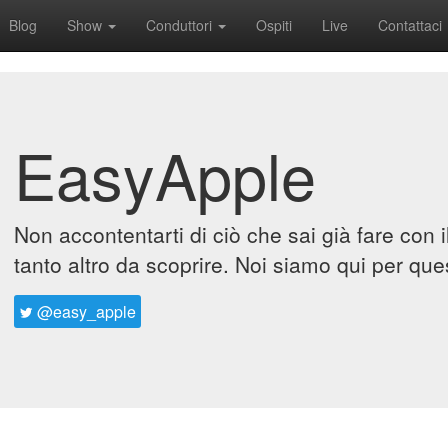
Blog
Show
Conduttori
Ospiti
Live
Contattaci
EasyApple
Non accontentarti di ciò che sai già fare con 
tanto altro da scoprire. Noi siamo qui per que
@easy_apple