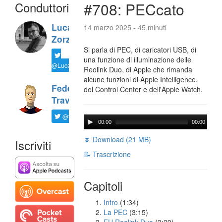
Conduttori
#708: PECcato
Luca
14 marzo 2025 - 45 minuti
Zorzi
Si parla di PEC, di caricatori USB, di
una funzione di illuminazione delle
@LucaTNT
Reolink Duo, di Apple che rimanda
alcune funzioni di Apple Intelligence,
Federico
del Control Center e dell'Apple Watch.
Travaini
@ftrava
00:00
00:00
⏬ Download (21 MB)
Iscriviti
📝 Trascrizione
Capitoli
Intro
(1:34)
La PEC
(3:15)