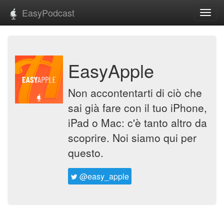
EasyPodcast
Toggl
navig
EasyApple
Non accontentarti di ciò che
sai già fare con il tuo iPhone,
iPad o Mac: c'è tanto altro da
scoprire. Noi siamo qui per
questo.
@easy_apple