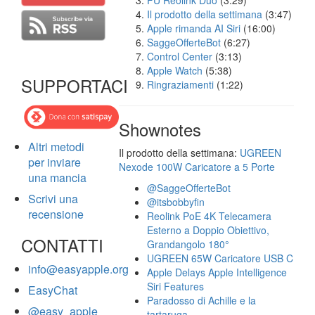
FU Reolink Duo
(3:29)
Il prodotto della settimana
(3:47)
Apple rimanda AI Siri
(16:00)
SaggeOfferteBot
(6:27)
Control Center
(3:13)
Apple Watch
(5:38)
SUPPORTACI
Ringraziamenti
(1:22)
Shownotes
Altri metodi
Il prodotto della settimana:
UGREEN
per inviare
Nexode 100W Caricatore a 5 Porte
una mancia
@SaggeOfferteBot
Scrivi una
@itsbobbyfin
recensione
Reolink PoE 4K Telecamera
Esterno a Doppio Obiettivo,
CONTATTI
Grandangolo 180°
UGREEN 65W Caricatore USB C
info@easyapple.org
Apple Delays Apple Intelligence
Siri Features
EasyChat
Paradosso di Achille e la
@easy_apple
tartaruga