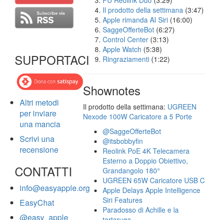
FU Reolink Duo
(3:29)
Il prodotto della settimana
(3:47)
Apple rimanda AI Siri
(16:00)
SaggeOfferteBot
(6:27)
Control Center
(3:13)
Apple Watch
(5:38)
SUPPORTACI
Ringraziamenti
(1:22)
Shownotes
Altri metodi
Il prodotto della settimana:
UGREEN
per inviare
Nexode 100W Caricatore a 5 Porte
una mancia
@SaggeOfferteBot
Scrivi una
@itsbobbyfin
recensione
Reolink PoE 4K Telecamera
Esterno a Doppio Obiettivo,
CONTATTI
Grandangolo 180°
UGREEN 65W Caricatore USB C
info@easyapple.org
Apple Delays Apple Intelligence
Siri Features
EasyChat
Paradosso di Achille e la
@easy_apple
tartaruga