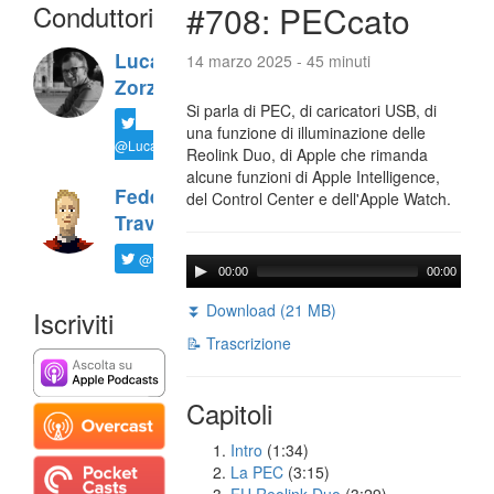
Conduttori
#708: PECcato
Luca
14 marzo 2025 - 45 minuti
Zorzi
Si parla di PEC, di caricatori USB, di
una funzione di illuminazione delle
@LucaTNT
Reolink Duo, di Apple che rimanda
alcune funzioni di Apple Intelligence,
Federico
del Control Center e dell'Apple Watch.
Travaini
@ftrava
00:00
00:00
⏬ Download (21 MB)
Iscriviti
📝 Trascrizione
Capitoli
Intro
(1:34)
La PEC
(3:15)