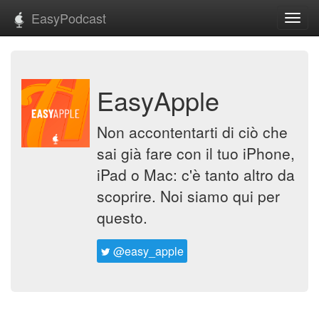
EasyPodcast
Toggl
navig
EasyApple
Non accontentarti di ciò che
sai già fare con il tuo iPhone,
iPad o Mac: c'è tanto altro da
scoprire. Noi siamo qui per
questo.
@easy_apple