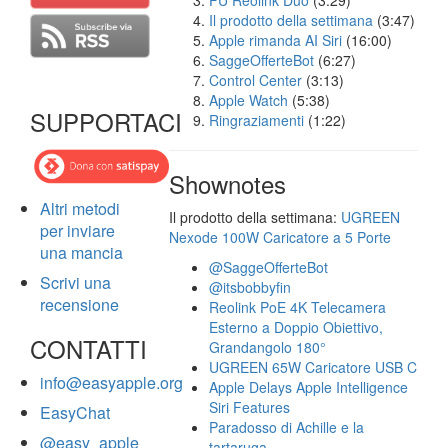
FU Reolink Duo
(3:29)
Il prodotto della settimana
(3:47)
Apple rimanda AI Siri
(16:00)
SaggeOfferteBot
(6:27)
Control Center
(3:13)
Apple Watch
(5:38)
SUPPORTACI
Ringraziamenti
(1:22)
Shownotes
Altri metodi
Il prodotto della settimana:
UGREEN
per inviare
Nexode 100W Caricatore a 5 Porte
una mancia
@SaggeOfferteBot
Scrivi una
@itsbobbyfin
recensione
Reolink PoE 4K Telecamera
Esterno a Doppio Obiettivo,
CONTATTI
Grandangolo 180°
UGREEN 65W Caricatore USB C
info@easyapple.org
Apple Delays Apple Intelligence
Siri Features
EasyChat
Paradosso di Achille e la
@easy_apple
tartaruga