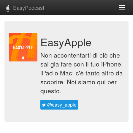
EasyPodcast
Toggl
navig
EasyApple
Non accontentarti di ciò che
sai già fare con il tuo iPhone,
iPad o Mac: c'è tanto altro da
scoprire. Noi siamo qui per
questo.
@easy_apple