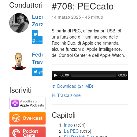
Conduttori
#708: PECcato
Luca
14 marzo 2025 - 45 minuti
Zorzi
Si parla di PEC, di caricatori USB, di
una funzione di illuminazione delle
@LucaTNT
Reolink Duo, di Apple che rimanda
alcune funzioni di Apple Intelligence,
Federico
del Control Center e dell'Apple Watch.
Travaini
@ftrava
00:00
00:00
⏬ Download (21 MB)
Iscriviti
📝 Trascrizione
Capitoli
Intro
(1:34)
La PEC
(3:15)