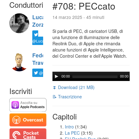
Conduttori
#708: PECcato
Luca
14 marzo 2025 - 45 minuti
Zorzi
Si parla di PEC, di caricatori USB, di
una funzione di illuminazione delle
@LucaTNT
Reolink Duo, di Apple che rimanda
alcune funzioni di Apple Intelligence,
Federico
del Control Center e dell'Apple Watch.
Travaini
@ftrava
00:00
00:00
⏬ Download (21 MB)
Iscriviti
📝 Trascrizione
Capitoli
Intro
(1:34)
La PEC
(3:15)