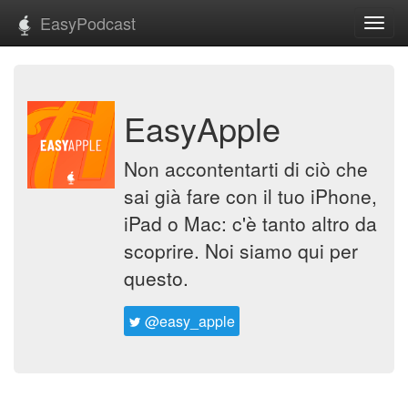
EasyPodcast
Toggl
navig
EasyApple
Non accontentarti di ciò che
sai già fare con il tuo iPhone,
iPad o Mac: c'è tanto altro da
scoprire. Noi siamo qui per
questo.
@easy_apple