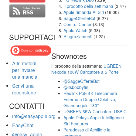
FU Reolink Duo
(3:29)
Il prodotto della settimana
(3:47)
Apple rimanda AI Siri
(16:00)
SaggeOfferteBot
(6:27)
Control Center
(3:13)
Apple Watch
(5:38)
SUPPORTACI
Ringraziamenti
(1:22)
Shownotes
Altri metodi
Il prodotto della settimana:
UGREEN
per inviare
Nexode 100W Caricatore a 5 Porte
una mancia
@SaggeOfferteBot
Scrivi una
@itsbobbyfin
recensione
Reolink PoE 4K Telecamera
Esterno a Doppio Obiettivo,
CONTATTI
Grandangolo 180°
UGREEN 65W Caricatore USB C
info@easyapple.org
Apple Delays Apple Intelligence
Siri Features
EasyChat
Paradosso di Achille e la
@easy_apple
tartaruga