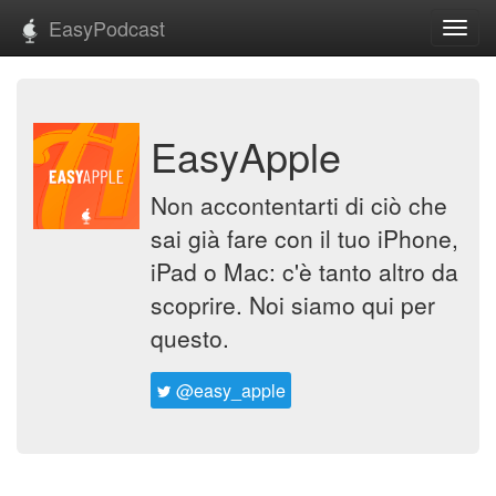
EasyPodcast
Toggl
navig
EasyApple
Non accontentarti di ciò che
sai già fare con il tuo iPhone,
iPad o Mac: c'è tanto altro da
scoprire. Noi siamo qui per
questo.
@easy_apple