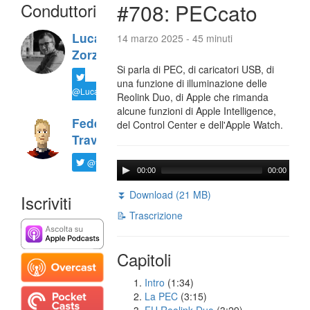
Conduttori
#708: PECcato
Luca
14 marzo 2025 - 45 minuti
Zorzi
Si parla di PEC, di caricatori USB, di
una funzione di illuminazione delle
@LucaTNT
Reolink Duo, di Apple che rimanda
alcune funzioni di Apple Intelligence,
Federico
del Control Center e dell'Apple Watch.
Travaini
@ftrava
00:00
00:00
⏬ Download (21 MB)
Iscriviti
📝 Trascrizione
Capitoli
Intro
(1:34)
La PEC
(3:15)