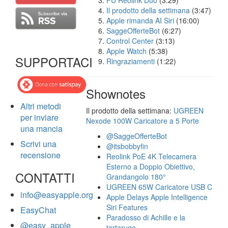
FU Reolink Duo
(3:29)
Il prodotto della settimana
(3:47)
Apple rimanda AI Siri
(16:00)
SaggeOfferteBot
(6:27)
Control Center
(3:13)
Apple Watch
(5:38)
SUPPORTACI
Ringraziamenti
(1:22)
Shownotes
Altri metodi
Il prodotto della settimana:
UGREEN
per inviare
Nexode 100W Caricatore a 5 Porte
una mancia
@SaggeOfferteBot
Scrivi una
@itsbobbyfin
recensione
Reolink PoE 4K Telecamera
Esterno a Doppio Obiettivo,
CONTATTI
Grandangolo 180°
UGREEN 65W Caricatore USB C
info@easyapple.org
Apple Delays Apple Intelligence
Siri Features
EasyChat
Paradosso di Achille e la
@easy_apple
tartaruga