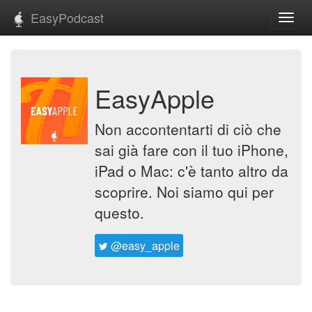
EasyPodcast
Toggl
navig
EasyApple
Non accontentarti di ciò che
sai già fare con il tuo iPhone,
iPad o Mac: c'è tanto altro da
scoprire. Noi siamo qui per
questo.
@easy_apple