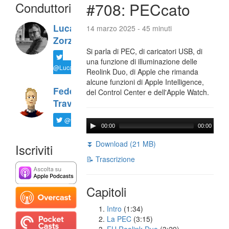
Conduttori
#708: PECcato
Luca
14 marzo 2025 - 45 minuti
Zorzi
Si parla di PEC, di caricatori USB, di
una funzione di illuminazione delle
@LucaTNT
Reolink Duo, di Apple che rimanda
alcune funzioni di Apple Intelligence,
Federico
del Control Center e dell'Apple Watch.
Travaini
@ftrava
00:00
00:00
⏬ Download (21 MB)
Iscriviti
📝 Trascrizione
Capitoli
Intro
(1:34)
La PEC
(3:15)