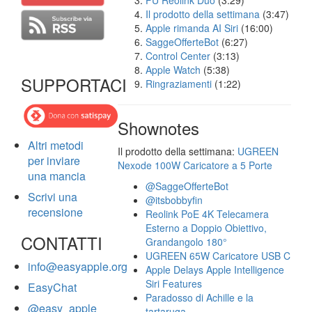
FU Reolink Duo
(3:29)
Il prodotto della settimana
(3:47)
Apple rimanda AI Siri
(16:00)
SaggeOfferteBot
(6:27)
Control Center
(3:13)
Apple Watch
(5:38)
SUPPORTACI
Ringraziamenti
(1:22)
Shownotes
Altri metodi
Il prodotto della settimana:
UGREEN
per inviare
Nexode 100W Caricatore a 5 Porte
una mancia
@SaggeOfferteBot
Scrivi una
@itsbobbyfin
recensione
Reolink PoE 4K Telecamera
Esterno a Doppio Obiettivo,
CONTATTI
Grandangolo 180°
UGREEN 65W Caricatore USB C
info@easyapple.org
Apple Delays Apple Intelligence
Siri Features
EasyChat
Paradosso di Achille e la
@easy_apple
tartaruga