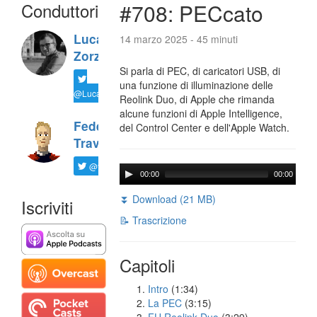
Conduttori
#708: PECcato
Luca
14 marzo 2025 - 45 minuti
Zorzi
Si parla di PEC, di caricatori USB, di
una funzione di illuminazione delle
@LucaTNT
Reolink Duo, di Apple che rimanda
alcune funzioni di Apple Intelligence,
Federico
del Control Center e dell'Apple Watch.
Travaini
@ftrava
00:00
00:00
⏬ Download (21 MB)
Iscriviti
📝 Trascrizione
Capitoli
Intro
(1:34)
La PEC
(3:15)