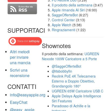
FU Reolink Duo
(3:29)
Il prodotto della settimana
(3:47)
Apple rimanda AI Siri
(16:00)
SaggeOfferteBot
(6:27)
Control Center
(3:13)
Apple Watch
(5:38)
SUPPORTACI
Ringraziamenti
(1:22)
Shownotes
Altri metodi
Il prodotto della settimana:
UGREEN
per inviare
Nexode 100W Caricatore a 5 Porte
una mancia
@SaggeOfferteBot
Scrivi una
@itsbobbyfin
recensione
Reolink PoE 4K Telecamera
Esterno a Doppio Obiettivo,
CONTATTI
Grandangolo 180°
UGREEN 65W Caricatore USB C
info@easyapple.org
Apple Delays Apple Intelligence
Siri Features
EasyChat
Paradosso di Achille e la
@easy_apple
tartaruga