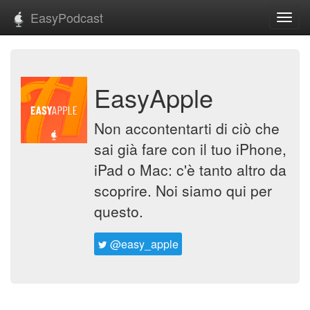
EasyPodcast
Toggl
navig
EasyApple
Non accontentarti di ciò che
sai già fare con il tuo iPhone,
iPad o Mac: c'è tanto altro da
scoprire. Noi siamo qui per
questo.
@easy_apple