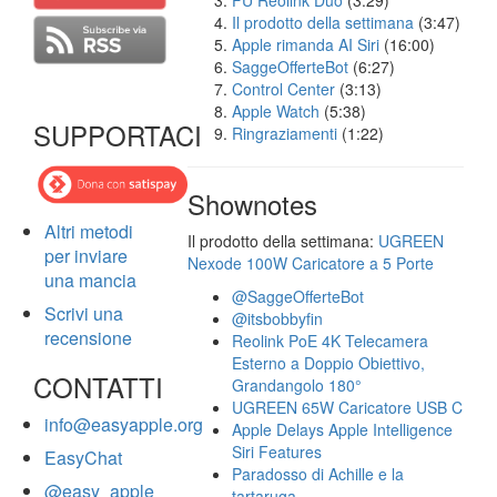
FU Reolink Duo
(3:29)
Il prodotto della settimana
(3:47)
Apple rimanda AI Siri
(16:00)
SaggeOfferteBot
(6:27)
Control Center
(3:13)
Apple Watch
(5:38)
SUPPORTACI
Ringraziamenti
(1:22)
Shownotes
Altri metodi
Il prodotto della settimana:
UGREEN
per inviare
Nexode 100W Caricatore a 5 Porte
una mancia
@SaggeOfferteBot
Scrivi una
@itsbobbyfin
recensione
Reolink PoE 4K Telecamera
Esterno a Doppio Obiettivo,
CONTATTI
Grandangolo 180°
UGREEN 65W Caricatore USB C
info@easyapple.org
Apple Delays Apple Intelligence
Siri Features
EasyChat
Paradosso di Achille e la
@easy_apple
tartaruga