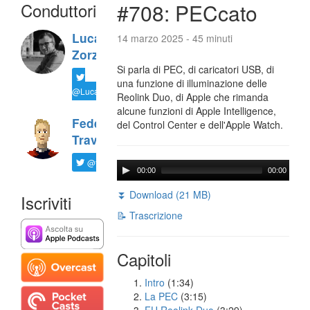
Conduttori
#708: PECcato
Luca
14 marzo 2025 - 45 minuti
Zorzi
Si parla di PEC, di caricatori USB, di
una funzione di illuminazione delle
@LucaTNT
Reolink Duo, di Apple che rimanda
alcune funzioni di Apple Intelligence,
Federico
del Control Center e dell'Apple Watch.
Travaini
@ftrava
00:00
00:00
⏬ Download (21 MB)
Iscriviti
📝 Trascrizione
Capitoli
Intro
(1:34)
La PEC
(3:15)