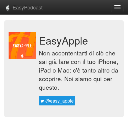
EasyPodcast
Toggl
navig
EasyApple
Non accontentarti di ciò che
sai già fare con il tuo iPhone,
iPad o Mac: c'è tanto altro da
scoprire. Noi siamo qui per
questo.
@easy_apple