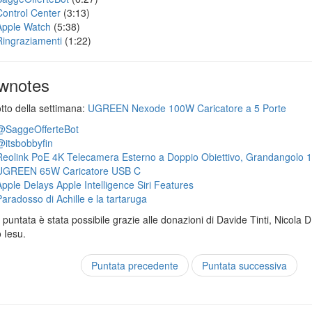
Control Center
(3:13)
Apple Watch
(5:38)
Ringraziamenti
(1:22)
wnotes
otto della settimana:
UGREEN Nexode 100W Caricatore a 5 Porte
@SaggeOfferteBot
@itsbobbyfin
Reolink PoE 4K Telecamera Esterno a Doppio Obiettivo, Grandangolo 
UGREEN 65W Caricatore USB C
Apple Delays Apple Intelligence Siri Features
Paradosso di Achille e la tartaruga
puntata è stata possibile grazie alle donazioni di Davide Tinti, Nicola 
 Iesu.
Puntata precedente
Puntata successiva