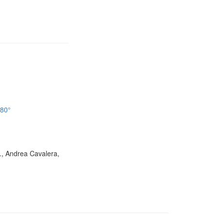
180°
D., Andrea Cavalera,