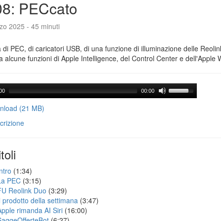
08: PECcato
zo 2025 - 45 minuti
a di PEC, di caricatori USB, di una funzione di illuminazione delle Reoli
 alcune funzioni di Apple Intelligence, del Control Center e dell'Apple 
00
00:00
load (21 MB)
crizione
toli
ntro
(1:34)
La PEC
(3:15)
FU Reolink Duo
(3:29)
Il prodotto della settimana
(3:47)
Apple rimanda AI Siri
(16:00)
SaggeOfferteBot
(6:27)