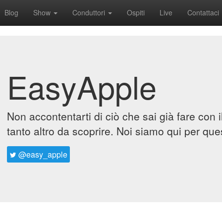
Blog
Show
Conduttori
Ospiti
Live
Contattaci
EasyApple
Non accontentarti di ciò che sai già fare con 
tanto altro da scoprire. Noi siamo qui per que
@easy_apple