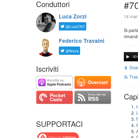
Conduttori
#7
Luca Zorzi
14 mar
@LucaTNT
Si parl
rimanda
Federico Travaini
@ftrava
00:
Iscriviti
⏬ Down
📝 Tras
Capi
I
SUPPORTACI