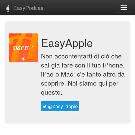
EasyPodcast
Toggl
navig
EasyApple
Non accontentarti di ciò che
sai già fare con il tuo iPhone,
iPad o Mac: c'è tanto altro da
scoprire. Noi siamo qui per
questo.
@easy_apple