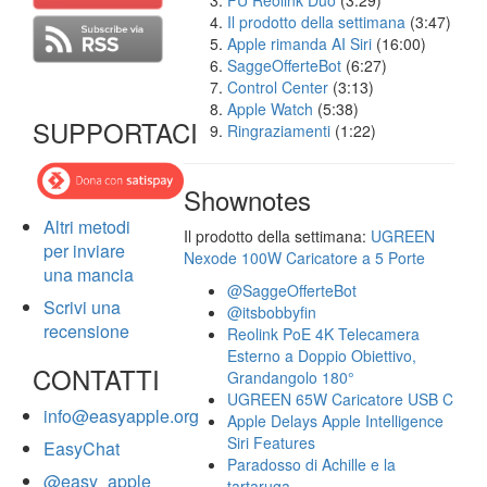
FU Reolink Duo
(3:29)
Il prodotto della settimana
(3:47)
Apple rimanda AI Siri
(16:00)
SaggeOfferteBot
(6:27)
Control Center
(3:13)
Apple Watch
(5:38)
SUPPORTACI
Ringraziamenti
(1:22)
Shownotes
Altri metodi
Il prodotto della settimana:
UGREEN
per inviare
Nexode 100W Caricatore a 5 Porte
una mancia
@SaggeOfferteBot
Scrivi una
@itsbobbyfin
recensione
Reolink PoE 4K Telecamera
Esterno a Doppio Obiettivo,
CONTATTI
Grandangolo 180°
UGREEN 65W Caricatore USB C
info@easyapple.org
Apple Delays Apple Intelligence
Siri Features
EasyChat
Paradosso di Achille e la
@easy_apple
tartaruga