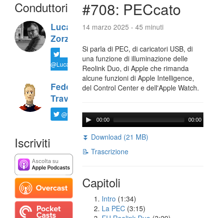
Conduttori
#708: PECcato
Luca
14 marzo 2025 - 45 minuti
Zorzi
Si parla di PEC, di caricatori USB, di
una funzione di illuminazione delle
@LucaTNT
Reolink Duo, di Apple che rimanda
alcune funzioni di Apple Intelligence,
Federico
del Control Center e dell'Apple Watch.
Travaini
@ftrava
00:00
00:00
⏬ Download (21 MB)
Iscriviti
📝 Trascrizione
Capitoli
Intro
(1:34)
La PEC
(3:15)