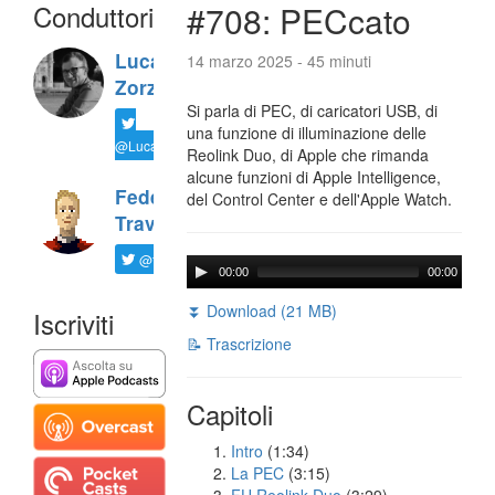
Conduttori
#708: PECcato
Luca
14 marzo 2025 - 45 minuti
Zorzi
Si parla di PEC, di caricatori USB, di
una funzione di illuminazione delle
@LucaTNT
Reolink Duo, di Apple che rimanda
alcune funzioni di Apple Intelligence,
Federico
del Control Center e dell'Apple Watch.
Travaini
@ftrava
00:00
00:00
⏬ Download (21 MB)
Iscriviti
📝 Trascrizione
Capitoli
Intro
(1:34)
La PEC
(3:15)