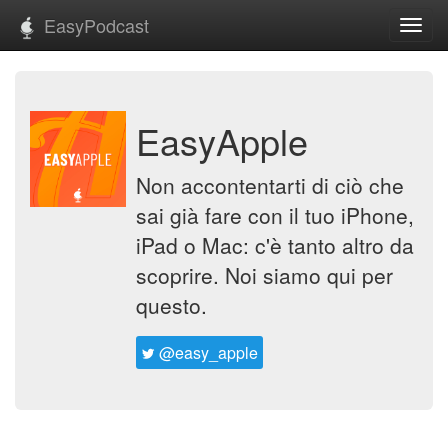
EasyPodcast
Toggl
navig
EasyApple
Non accontentarti di ciò che
sai già fare con il tuo iPhone,
iPad o Mac: c'è tanto altro da
scoprire. Noi siamo qui per
questo.
@easy_apple