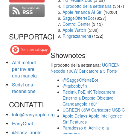
FU Reolink Duo
(3:29)
Il prodotto della settimana
(3:47)
Apple rimanda AI Siri
(16:00)
SaggeOfferteBot
(6:27)
Control Center
(3:13)
Apple Watch
(5:38)
SUPPORTACI
Ringraziamenti
(1:22)
Shownotes
Altri metodi
Il prodotto della settimana:
UGREEN
per inviare
Nexode 100W Caricatore a 5 Porte
una mancia
@SaggeOfferteBot
Scrivi una
@itsbobbyfin
recensione
Reolink PoE 4K Telecamera
Esterno a Doppio Obiettivo,
CONTATTI
Grandangolo 180°
UGREEN 65W Caricatore USB C
info@easyapple.org
Apple Delays Apple Intelligence
Siri Features
EasyChat
Paradosso di Achille e la
@easy_apple
tartaruga