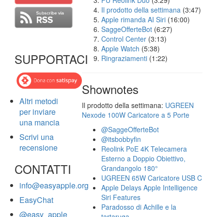
FU Reolink Duo
(3:29)
Il prodotto della settimana
(3:47)
Apple rimanda AI Siri
(16:00)
SaggeOfferteBot
(6:27)
Control Center
(3:13)
Apple Watch
(5:38)
SUPPORTACI
Ringraziamenti
(1:22)
Shownotes
Altri metodi
Il prodotto della settimana:
UGREEN
per inviare
Nexode 100W Caricatore a 5 Porte
una mancia
@SaggeOfferteBot
Scrivi una
@itsbobbyfin
recensione
Reolink PoE 4K Telecamera
Esterno a Doppio Obiettivo,
CONTATTI
Grandangolo 180°
UGREEN 65W Caricatore USB C
info@easyapple.org
Apple Delays Apple Intelligence
Siri Features
EasyChat
Paradosso di Achille e la
@easy_apple
tartaruga