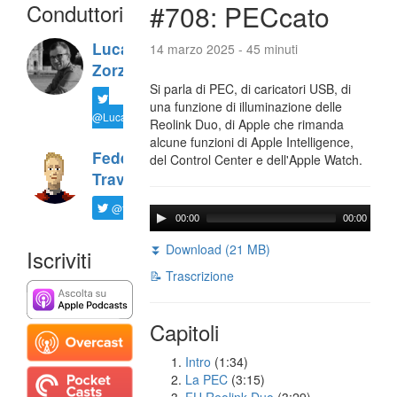
Conduttori
#708: PECcato
Luca
14 marzo 2025 - 45 minuti
Zorzi
Si parla di PEC, di caricatori USB, di
una funzione di illuminazione delle
@LucaTNT
Reolink Duo, di Apple che rimanda
alcune funzioni di Apple Intelligence,
Federico
del Control Center e dell'Apple Watch.
Travaini
@ftrava
00:00
00:00
⏬ Download (21 MB)
Iscriviti
📝 Trascrizione
Capitoli
Intro
(1:34)
La PEC
(3:15)