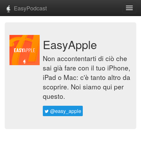
EasyPodcast
Toggl
navig
EasyApple
Non accontentarti di ciò che
sai già fare con il tuo iPhone,
iPad o Mac: c'è tanto altro da
scoprire. Noi siamo qui per
questo.
@easy_apple