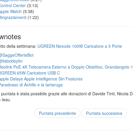
Control Center
(3:13)
Apple Watch
(5:38)
Ringraziamenti
(1:22)
wnotes
otto della settimana:
UGREEN Nexode 100W Caricatore a 5 Porte
@SaggeOfferteBot
@itsbobbyfin
Reolink PoE 4K Telecamera Esterno a Doppio Obiettivo, Grandangolo 
UGREEN 65W Caricatore USB C
Apple Delays Apple Intelligence Siri Features
Paradosso di Achille e la tartaruga
puntata è stata possibile grazie alle donazioni di Davide Tinti, Nicola 
 Iesu.
Puntata precedente
Puntata successiva