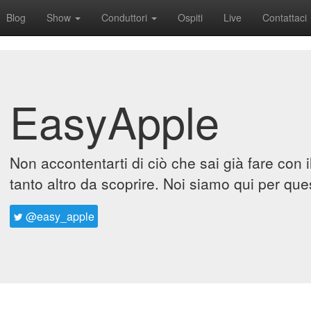
Blog
Show
Conduttori
Ospiti
Live
Contattaci
EasyApple
Non accontentarti di ciò che sai già fare con 
tanto altro da scoprire. Noi siamo qui per que
@easy_apple