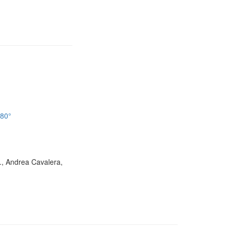
180°
D., Andrea Cavalera,