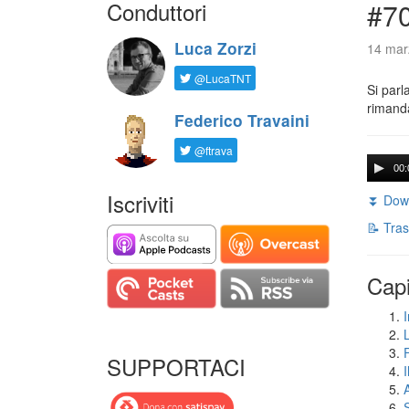
Conduttori
#7
Luca Zorzi
14 mar
@LucaTNT
Si parl
rimanda
Federico Travaini
@ftrava
00:
Iscriviti
⏬ Down
📝 Tras
Capi
I
SUPPORTACI