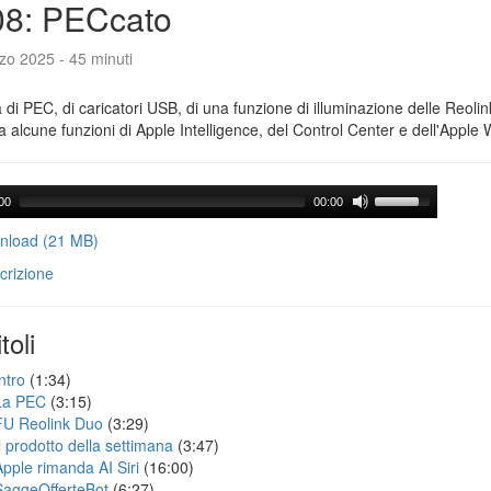
08: PECcato
zo 2025 - 45 minuti
a di PEC, di caricatori USB, di una funzione di illuminazione delle Reoli
 alcune funzioni di Apple Intelligence, del Control Center e dell'Apple 
00
00:00
load (21 MB)
crizione
toli
ntro
(1:34)
La PEC
(3:15)
FU Reolink Duo
(3:29)
Il prodotto della settimana
(3:47)
Apple rimanda AI Siri
(16:00)
SaggeOfferteBot
(6:27)