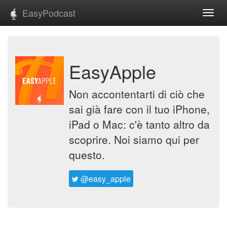
EasyPodcast
Toggl
navig
EasyApple
Non accontentarti di ciò che
sai già fare con il tuo iPhone,
iPad o Mac: c'è tanto altro da
scoprire. Noi siamo qui per
questo.
@easy_apple