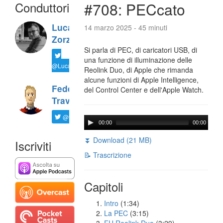
Conduttori
#708: PECcato
Luca
14 marzo 2025 - 45 minuti
Zorzi
Si parla di PEC, di caricatori USB, di
una funzione di illuminazione delle
@LucaTNT
Reolink Duo, di Apple che rimanda
alcune funzioni di Apple Intelligence,
Federico
del Control Center e dell'Apple Watch.
Travaini
@ftrava
00:00
00:00
⏬ Download (21 MB)
Iscriviti
📝 Trascrizione
Capitoli
Intro
(1:34)
La PEC
(3:15)