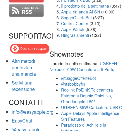
FU Reolink Duo
(3:29)
Il prodotto della settimana
(3:47)
Apple rimanda AI Siri
(16:00)
SaggeOfferteBot
(6:27)
Control Center
(3:13)
Apple Watch
(5:38)
SUPPORTACI
Ringraziamenti
(1:22)
Shownotes
Altri metodi
Il prodotto della settimana:
UGREEN
per inviare
Nexode 100W Caricatore a 5 Porte
una mancia
@SaggeOfferteBot
Scrivi una
@itsbobbyfin
recensione
Reolink PoE 4K Telecamera
Esterno a Doppio Obiettivo,
CONTATTI
Grandangolo 180°
UGREEN 65W Caricatore USB C
info@easyapple.org
Apple Delays Apple Intelligence
Siri Features
EasyChat
Paradosso di Achille e la
@easy_apple
tartaruga