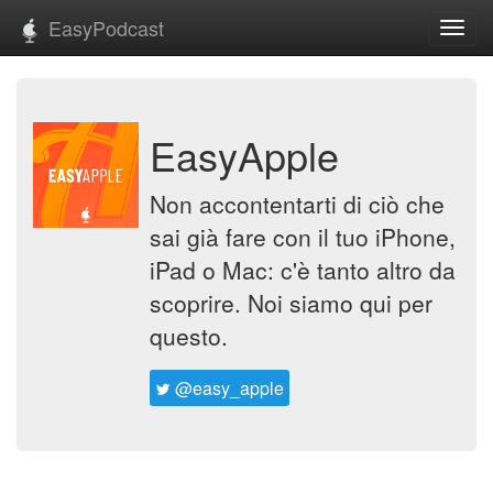
EasyPodcast
Toggl
navig
EasyApple
Non accontentarti di ciò che
sai già fare con il tuo iPhone,
iPad o Mac: c'è tanto altro da
scoprire. Noi siamo qui per
questo.
@easy_apple