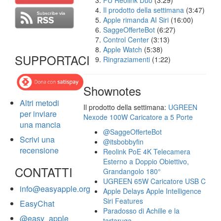
FU Reolink Duo
(3:29)
Il prodotto della settimana
(3:47)
Apple rimanda AI Siri
(16:00)
SaggeOfferteBot
(6:27)
Control Center
(3:13)
Apple Watch
(5:38)
SUPPORTACI
Ringraziamenti
(1:22)
Shownotes
Altri metodi
Il prodotto della settimana:
UGREEN
per inviare
Nexode 100W Caricatore a 5 Porte
una mancia
@SaggeOfferteBot
Scrivi una
@itsbobbyfin
recensione
Reolink PoE 4K Telecamera
Esterno a Doppio Obiettivo,
CONTATTI
Grandangolo 180°
UGREEN 65W Caricatore USB C
info@easyapple.org
Apple Delays Apple Intelligence
Siri Features
EasyChat
Paradosso di Achille e la
@easy_apple
tartaruga