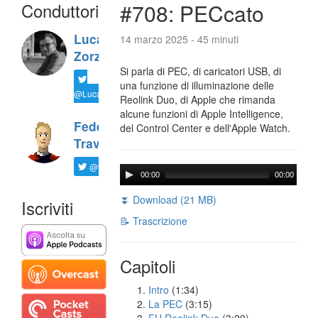
Conduttori
#708: PECcato
Luca
14 marzo 2025 - 45 minuti
Zorzi
Si parla di PEC, di caricatori USB, di
una funzione di illuminazione delle
@LucaTNT
Reolink Duo, di Apple che rimanda
alcune funzioni di Apple Intelligence,
Federico
del Control Center e dell'Apple Watch.
Travaini
@ftrava
00:00
00:00
⏬ Download (21 MB)
Iscriviti
📝 Trascrizione
Capitoli
Intro
(1:34)
La PEC
(3:15)