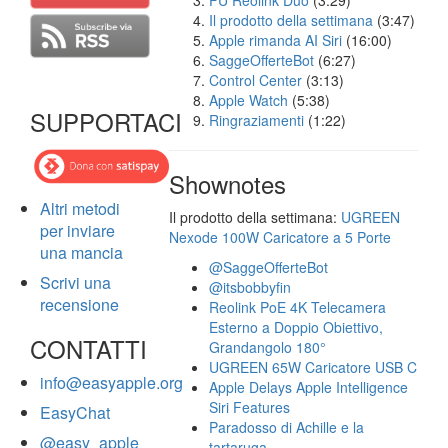
FU Reolink Duo
(3:29)
Il prodotto della settimana
(3:47)
Apple rimanda AI Siri
(16:00)
SaggeOfferteBot
(6:27)
Control Center
(3:13)
Apple Watch
(5:38)
SUPPORTACI
Ringraziamenti
(1:22)
Shownotes
Altri metodi
Il prodotto della settimana:
UGREEN
per inviare
Nexode 100W Caricatore a 5 Porte
una mancia
@SaggeOfferteBot
Scrivi una
@itsbobbyfin
recensione
Reolink PoE 4K Telecamera
Esterno a Doppio Obiettivo,
CONTATTI
Grandangolo 180°
UGREEN 65W Caricatore USB C
info@easyapple.org
Apple Delays Apple Intelligence
Siri Features
EasyChat
Paradosso di Achille e la
@easy_apple
tartaruga