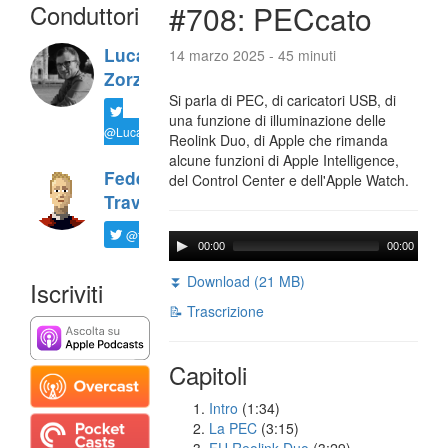
Conduttori
#708: PECcato
Luca
14 marzo 2025 - 45 minuti
Zorzi
Si parla di PEC, di caricatori USB, di
una funzione di illuminazione delle
@LucaTNT
Reolink Duo, di Apple che rimanda
alcune funzioni di Apple Intelligence,
Federico
del Control Center e dell'Apple Watch.
Travaini
@ftrava
00:00
00:00
⏬ Download (21 MB)
Iscriviti
📝 Trascrizione
Capitoli
Intro
(1:34)
La PEC
(3:15)