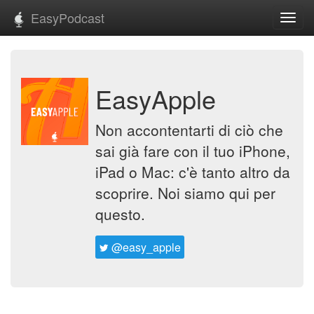
EasyPodcast
Toggl
navig
EasyApple
Non accontentarti di ciò che
sai già fare con il tuo iPhone,
iPad o Mac: c'è tanto altro da
scoprire. Noi siamo qui per
questo.
@easy_apple