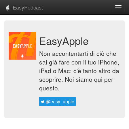
EasyPodcast
Toggl
navig
EasyApple
Non accontentarti di ciò che
sai già fare con il tuo iPhone,
iPad o Mac: c'è tanto altro da
scoprire. Noi siamo qui per
questo.
@easy_apple