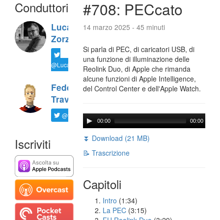
Conduttori
#708: PECcato
Luca
14 marzo 2025 - 45 minuti
Zorzi
Si parla di PEC, di caricatori USB, di
una funzione di illuminazione delle
@LucaTNT
Reolink Duo, di Apple che rimanda
alcune funzioni di Apple Intelligence,
Federico
del Control Center e dell'Apple Watch.
Travaini
@ftrava
00:00
00:00
⏬ Download (21 MB)
Iscriviti
📝 Trascrizione
Capitoli
Intro
(1:34)
La PEC
(3:15)