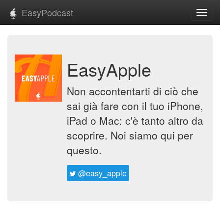
EasyPodcast
Toggl
navig
EasyApple
Non accontentarti di ciò che
sai già fare con il tuo iPhone,
iPad o Mac: c'è tanto altro da
scoprire. Noi siamo qui per
questo.
@easy_apple