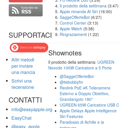
FU Reolink Duo
(3:29)
Il prodotto della settimana
(3:47)
Apple rimanda AI Siri
(16:00)
SaggeOfferteBot
(6:27)
Control Center
(3:13)
Apple Watch
(5:38)
SUPPORTACI
Ringraziamenti
(1:22)
Shownotes
Altri metodi
Il prodotto della settimana:
UGREEN
per inviare
Nexode 100W Caricatore a 5 Porte
una mancia
@SaggeOfferteBot
Scrivi una
@itsbobbyfin
recensione
Reolink PoE 4K Telecamera
Esterno a Doppio Obiettivo,
CONTATTI
Grandangolo 180°
UGREEN 65W Caricatore USB C
info@easyapple.org
Apple Delays Apple Intelligence
Siri Features
EasyChat
Paradosso di Achille e la
@easy_apple
tartaruga