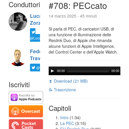
Conduttori
#708: PECcato
Luca
14 marzo 2025 - 45 minuti
Zorzi
Si parla di PEC, di caricatori USB, di
una funzione di illuminazione delle
@LucaTNT
Reolink Duo, di Apple che rimanda
alcune funzioni di Apple Intelligence,
Federico
del Control Center e dell'Apple Watch.
Travaini
@ftrava
00:00
00:00
⏬ Download (21 MB)
Iscriviti
📝 Trascrizione
Capitoli
Intro
(1:34)
La PEC
(3:15)