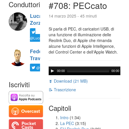
Conduttori
#708: PECcato
Luca
14 marzo 2025 - 45 minuti
Zorzi
Si parla di PEC, di caricatori USB, di
una funzione di illuminazione delle
@LucaTNT
Reolink Duo, di Apple che rimanda
alcune funzioni di Apple Intelligence,
Federico
del Control Center e dell'Apple Watch.
Travaini
@ftrava
00:00
00:00
⏬ Download (21 MB)
Iscriviti
📝 Trascrizione
Capitoli
Intro
(1:34)
La PEC
(3:15)