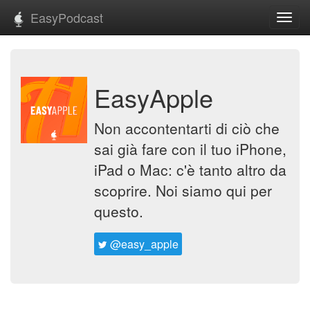
EasyPodcast
Toggl
navig
EasyApple
Non accontentarti di ciò che
sai già fare con il tuo iPhone,
iPad o Mac: c'è tanto altro da
scoprire. Noi siamo qui per
questo.
@easy_apple