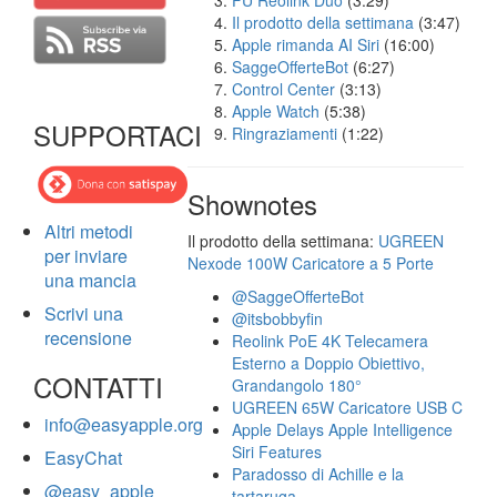
FU Reolink Duo
(3:29)
Il prodotto della settimana
(3:47)
Apple rimanda AI Siri
(16:00)
SaggeOfferteBot
(6:27)
Control Center
(3:13)
Apple Watch
(5:38)
SUPPORTACI
Ringraziamenti
(1:22)
Shownotes
Altri metodi
Il prodotto della settimana:
UGREEN
per inviare
Nexode 100W Caricatore a 5 Porte
una mancia
@SaggeOfferteBot
Scrivi una
@itsbobbyfin
recensione
Reolink PoE 4K Telecamera
Esterno a Doppio Obiettivo,
CONTATTI
Grandangolo 180°
UGREEN 65W Caricatore USB C
info@easyapple.org
Apple Delays Apple Intelligence
Siri Features
EasyChat
Paradosso di Achille e la
@easy_apple
tartaruga