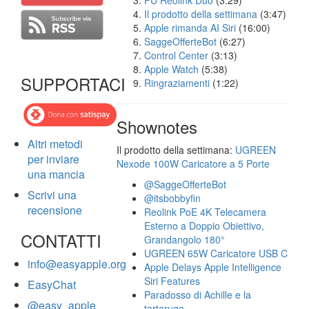
FU Reolink Duo
(3:29)
Il prodotto della settimana
(3:47)
Apple rimanda AI Siri
(16:00)
SaggeOfferteBot
(6:27)
Control Center
(3:13)
Apple Watch
(5:38)
SUPPORTACI
Ringraziamenti
(1:22)
Shownotes
Altri metodi
Il prodotto della settimana:
UGREEN
per inviare
Nexode 100W Caricatore a 5 Porte
una mancia
@SaggeOfferteBot
Scrivi una
@itsbobbyfin
recensione
Reolink PoE 4K Telecamera
Esterno a Doppio Obiettivo,
CONTATTI
Grandangolo 180°
UGREEN 65W Caricatore USB C
info@easyapple.org
Apple Delays Apple Intelligence
Siri Features
EasyChat
Paradosso di Achille e la
@easy_apple
tartaruga