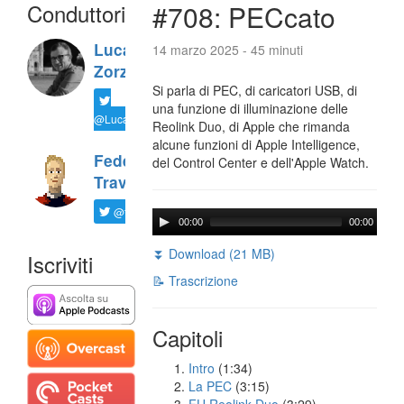
Conduttori
#708: PECcato
Luca
14 marzo 2025 - 45 minuti
Zorzi
Si parla di PEC, di caricatori USB, di
una funzione di illuminazione delle
@LucaTNT
Reolink Duo, di Apple che rimanda
alcune funzioni di Apple Intelligence,
Federico
del Control Center e dell'Apple Watch.
Travaini
@ftrava
00:00
00:00
⏬ Download (21 MB)
Iscriviti
📝 Trascrizione
Capitoli
Intro
(1:34)
La PEC
(3:15)