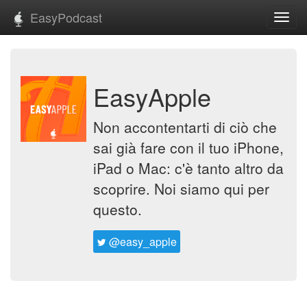
EasyPodcast
Toggl
navig
EasyApple
Non accontentarti di ciò che
sai già fare con il tuo iPhone,
iPad o Mac: c'è tanto altro da
scoprire. Noi siamo qui per
questo.
@easy_apple