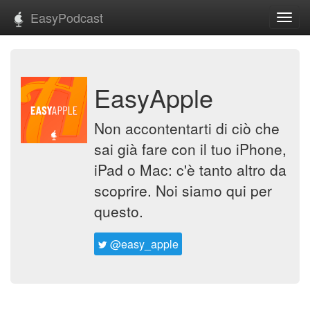
EasyPodcast
Toggl
navig
EasyApple
Non accontentarti di ciò che
sai già fare con il tuo iPhone,
iPad o Mac: c'è tanto altro da
scoprire. Noi siamo qui per
questo.
@easy_apple