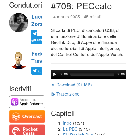
Conduttori
#708: PECcato
Luca
14 marzo 2025 - 45 minuti
Zorzi
Si parla di PEC, di caricatori USB, di
una funzione di illuminazione delle
@LucaTNT
Reolink Duo, di Apple che rimanda
alcune funzioni di Apple Intelligence,
Federico
del Control Center e dell'Apple Watch.
Travaini
@ftrava
00:00
00:00
⏬ Download (21 MB)
Iscriviti
📝 Trascrizione
Capitoli
Intro
(1:34)
La PEC
(3:15)