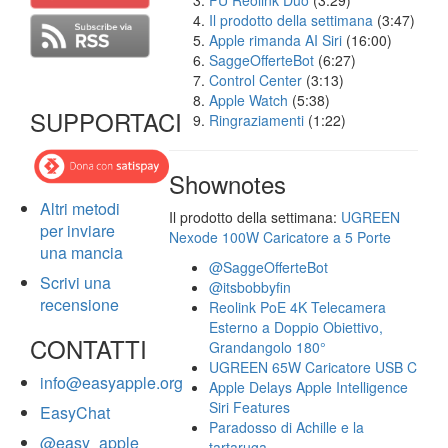
FU Reolink Duo
(3:29)
Il prodotto della settimana
(3:47)
Apple rimanda AI Siri
(16:00)
SaggeOfferteBot
(6:27)
Control Center
(3:13)
Apple Watch
(5:38)
SUPPORTACI
Ringraziamenti
(1:22)
Shownotes
Altri metodi
Il prodotto della settimana:
UGREEN
per inviare
Nexode 100W Caricatore a 5 Porte
una mancia
@SaggeOfferteBot
Scrivi una
@itsbobbyfin
recensione
Reolink PoE 4K Telecamera
Esterno a Doppio Obiettivo,
CONTATTI
Grandangolo 180°
UGREEN 65W Caricatore USB C
info@easyapple.org
Apple Delays Apple Intelligence
Siri Features
EasyChat
Paradosso di Achille e la
@easy_apple
tartaruga