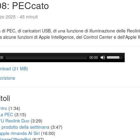
08: PECcato
zo 2025 - 45 minuti
a di PEC, di caricatori USB, di una funzione di illuminazione delle Reoli
 alcune funzioni di Apple Intelligence, del Control Center e dell'Apple 
00
00:00
load (21 MB)
crizione
toli
ntro
(1:34)
La PEC
(3:15)
FU Reolink Duo
(3:29)
Il prodotto della settimana
(3:47)
Apple rimanda AI Siri
(16:00)
SaggeOfferteBot
(6:27)