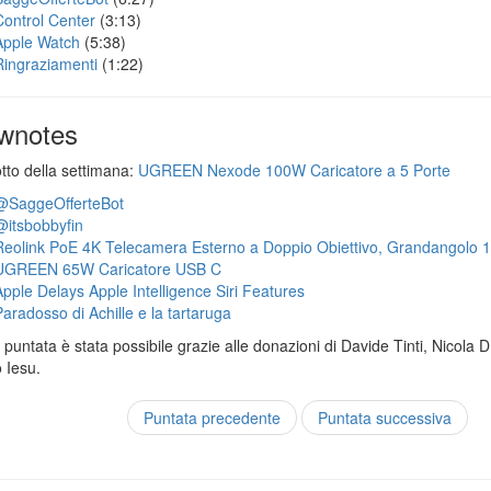
Control Center
(3:13)
Apple Watch
(5:38)
Ringraziamenti
(1:22)
wnotes
otto della settimana:
UGREEN Nexode 100W Caricatore a 5 Porte
@SaggeOfferteBot
@itsbobbyfin
Reolink PoE 4K Telecamera Esterno a Doppio Obiettivo, Grandangolo 
UGREEN 65W Caricatore USB C
Apple Delays Apple Intelligence Siri Features
Paradosso di Achille e la tartaruga
puntata è stata possibile grazie alle donazioni di Davide Tinti, Nicola 
 Iesu.
Puntata precedente
Puntata successiva