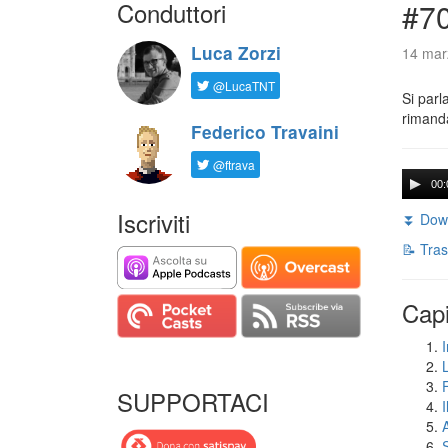
Conduttori
#7
Luca Zorzi
14 mar
@LucaTNT
Si parl
rimanda
Federico Travaini
@ftrava
00:
Iscriviti
⏬ Down
📝 Tras
Capi
I
SUPPORTACI