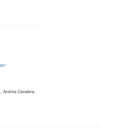
180°
D., Andrea Cavalera,