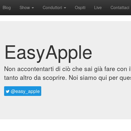
Blog
Show
Conduttori
Ospiti
Live
Contattaci
EasyApple
Non accontentarti di ciò che sai già fare con 
tanto altro da scoprire. Noi siamo qui per que
@easy_apple