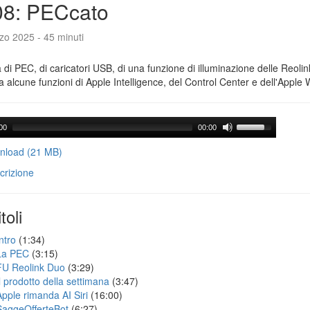
08: PECcato
zo 2025 - 45 minuti
a di PEC, di caricatori USB, di una funzione di illuminazione delle Reoli
 alcune funzioni di Apple Intelligence, del Control Center e dell'Apple 
00
00:00
load (21 MB)
crizione
toli
ntro
(1:34)
La PEC
(3:15)
FU Reolink Duo
(3:29)
Il prodotto della settimana
(3:47)
Apple rimanda AI Siri
(16:00)
SaggeOfferteBot
(6:27)