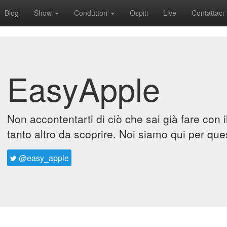
Blog
Show
Conduttori
Ospiti
Live
Contattaci
EasyApple
Non accontentarti di ciò che sai già fare con 
tanto altro da scoprire. Noi siamo qui per que
@easy_apple