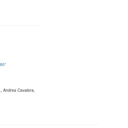
180°
D., Andrea Cavalera,