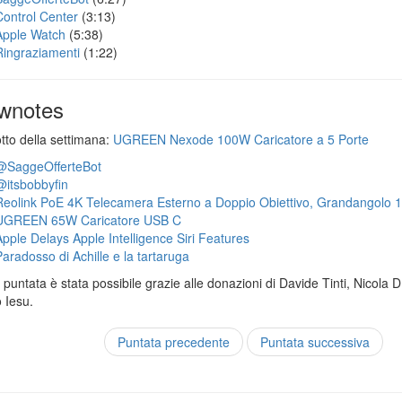
Control Center
(3:13)
Apple Watch
(5:38)
Ringraziamenti
(1:22)
wnotes
otto della settimana:
UGREEN Nexode 100W Caricatore a 5 Porte
@SaggeOfferteBot
@itsbobbyfin
Reolink PoE 4K Telecamera Esterno a Doppio Obiettivo, Grandangolo 
UGREEN 65W Caricatore USB C
Apple Delays Apple Intelligence Siri Features
Paradosso di Achille e la tartaruga
puntata è stata possibile grazie alle donazioni di Davide Tinti, Nicola 
 Iesu.
Puntata precedente
Puntata successiva