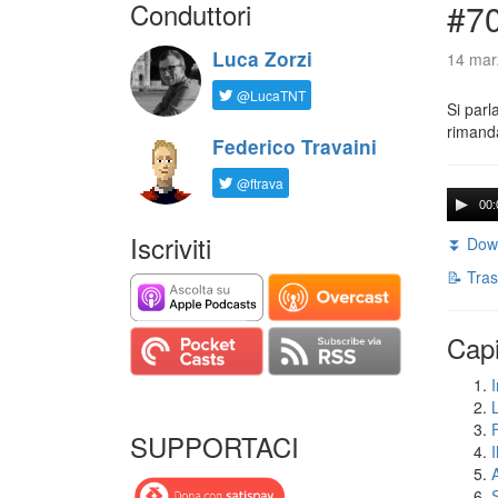
Conduttori
#7
Luca Zorzi
14 mar
@LucaTNT
Si parl
rimanda
Federico Travaini
@ftrava
00:
Iscriviti
⏬ Down
📝 Tras
Capi
I
SUPPORTACI