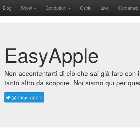
Blog
Show
Conduttori
Ospiti
Live
Contattaci
EasyApple
Non accontentarti di ciò che sai già fare con 
tanto altro da scoprire. Noi siamo qui per que
@easy_apple