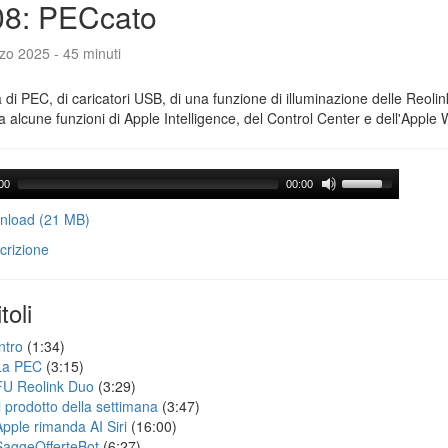
08: PECcato
zo 2025 - 45 minuti
a di PEC, di caricatori USB, di una funzione di illuminazione delle Reoli
 alcune funzioni di Apple Intelligence, del Control Center e dell'Apple 
00
00:00
load (21 MB)
crizione
toli
ntro
(1:34)
La PEC
(3:15)
FU Reolink Duo
(3:29)
Il prodotto della settimana
(3:47)
Apple rimanda AI Siri
(16:00)
SaggeOfferteBot
(6:27)