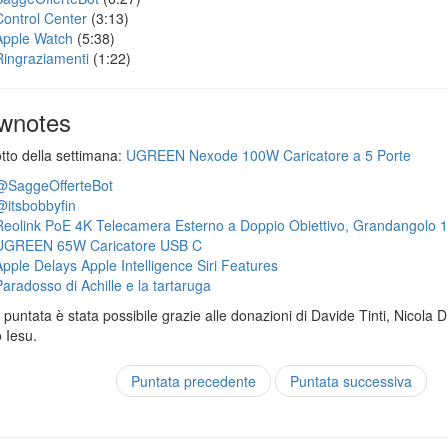
Control Center
(3:13)
Apple Watch
(5:38)
Ringraziamenti
(1:22)
wnotes
otto della settimana:
UGREEN Nexode 100W Caricatore a 5 Porte
@SaggeOfferteBot
@itsbobbyfin
Reolink PoE 4K Telecamera Esterno a Doppio Obiettivo, Grandangolo 
UGREEN 65W Caricatore USB C
Apple Delays Apple Intelligence Siri Features
Paradosso di Achille e la tartaruga
puntata è stata possibile grazie alle donazioni di Davide Tinti, Nicola 
 Iesu.
Puntata precedente
Puntata successiva