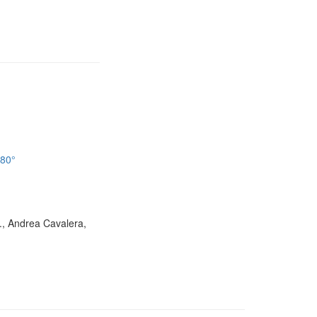
180°
D., Andrea Cavalera,