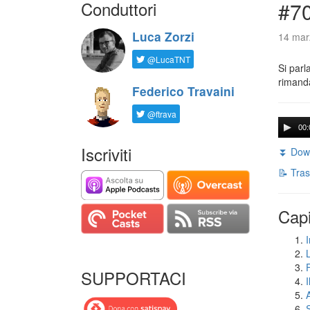
Conduttori
#7
Luca Zorzi
14 mar
@LucaTNT
Si parl
rimanda
Federico Travaini
@ftrava
00:
Iscriviti
⏬ Down
📝 Tras
Capi
I
SUPPORTACI