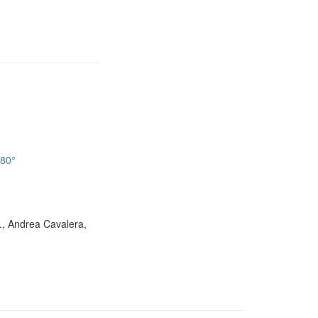
180°
D., Andrea Cavalera,