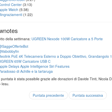
Control Center
(3:13)
Apple Watch
(5:38)
Ringraziamenti
(1:22)
wnotes
otto della settimana:
UGREEN Nexode 100W Caricatore a 5 Porte
@SaggeOfferteBot
@itsbobbyfin
Reolink PoE 4K Telecamera Esterno a Doppio Obiettivo, Grandangolo 
UGREEN 65W Caricatore USB C
Apple Delays Apple Intelligence Siri Features
Paradosso di Achille e la tartaruga
puntata è stata possibile grazie alle donazioni di Davide Tinti, Nicola 
 Iesu.
Puntata precedente
Puntata successiva