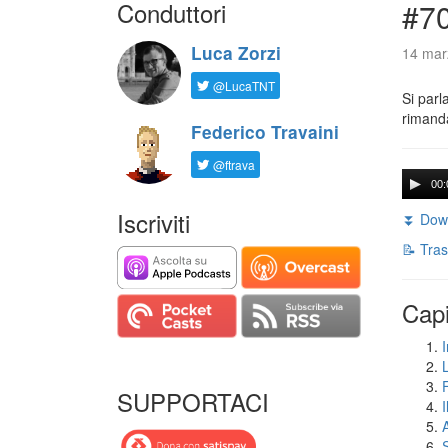
Conduttori
#7
Luca Zorzi
14 mar
@LucaTNT
Si parl
rimanda
Federico Travaini
@ftrava
00:
Iscriviti
⏬ Down
📝 Tras
Capi
I
SUPPORTACI