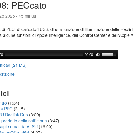
08: PECcato
zo 2025 - 45 minuti
a di PEC, di caricatori USB, di una funzione di illuminazione delle Reoli
 alcune funzioni di Apple Intelligence, del Control Center e dell'Apple 
00
00:00
load (21 MB)
crizione
toli
ntro
(1:34)
La PEC
(3:15)
FU Reolink Duo
(3:29)
Il prodotto della settimana
(3:47)
Apple rimanda AI Siri
(16:00)
SaggeOfferteBot
(6:27)