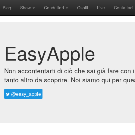
Blog
Show
Conduttori
Ospiti
Live
Contattaci
EasyApple
Non accontentarti di ciò che sai già fare con 
tanto altro da scoprire. Noi siamo qui per que
@easy_apple