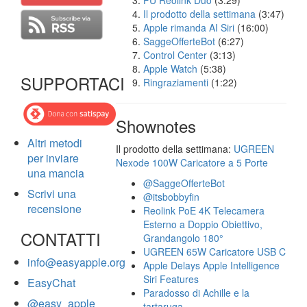
FU Reolink Duo
(3:29)
Il prodotto della settimana
(3:47)
Apple rimanda AI Siri
(16:00)
SaggeOfferteBot
(6:27)
Control Center
(3:13)
Apple Watch
(5:38)
SUPPORTACI
Ringraziamenti
(1:22)
Shownotes
Altri metodi
Il prodotto della settimana:
UGREEN
per inviare
Nexode 100W Caricatore a 5 Porte
una mancia
@SaggeOfferteBot
Scrivi una
@itsbobbyfin
recensione
Reolink PoE 4K Telecamera
Esterno a Doppio Obiettivo,
CONTATTI
Grandangolo 180°
UGREEN 65W Caricatore USB C
info@easyapple.org
Apple Delays Apple Intelligence
Siri Features
EasyChat
Paradosso di Achille e la
@easy_apple
tartaruga