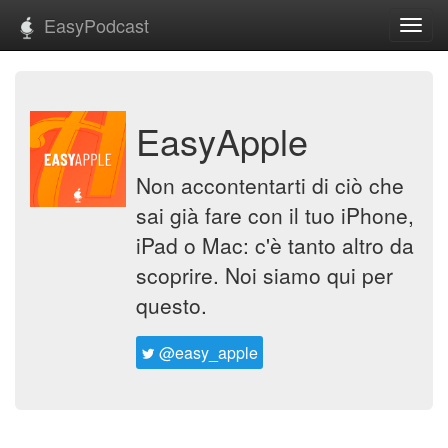
EasyPodcast
Toggl
navig
EasyApple
Non accontentarti di ciò che
sai già fare con il tuo iPhone,
iPad o Mac: c'è tanto altro da
scoprire. Noi siamo qui per
questo.
@easy_apple