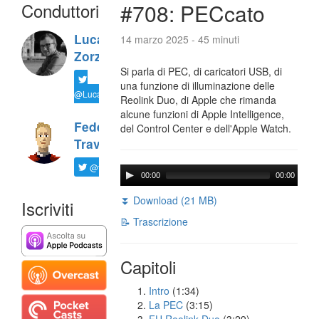
Conduttori
#708: PECcato
Luca
14 marzo 2025 - 45 minuti
Zorzi
Si parla di PEC, di caricatori USB, di
una funzione di illuminazione delle
@LucaTNT
Reolink Duo, di Apple che rimanda
alcune funzioni di Apple Intelligence,
Federico
del Control Center e dell'Apple Watch.
Travaini
@ftrava
00:00
00:00
⏬ Download (21 MB)
Iscriviti
📝 Trascrizione
Capitoli
Intro
(1:34)
La PEC
(3:15)