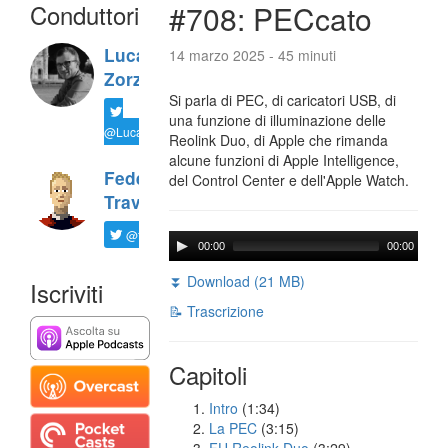
Conduttori
#708: PECcato
Luca
14 marzo 2025 - 45 minuti
Zorzi
Si parla di PEC, di caricatori USB, di
una funzione di illuminazione delle
@LucaTNT
Reolink Duo, di Apple che rimanda
alcune funzioni di Apple Intelligence,
Federico
del Control Center e dell'Apple Watch.
Travaini
@ftrava
00:00
00:00
⏬ Download (21 MB)
Iscriviti
📝 Trascrizione
Capitoli
Intro
(1:34)
La PEC
(3:15)