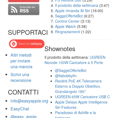
FU Reolink Duo
(3:29)
Il prodotto della settimana
(3:47)
Apple rimanda AI Siri
(16:00)
SaggeOfferteBot
(6:27)
Control Center
(3:13)
Apple Watch
(5:38)
SUPPORTACI
Ringraziamenti
(1:22)
Shownotes
Altri metodi
Il prodotto della settimana:
UGREEN
per inviare
Nexode 100W Caricatore a 5 Porte
una mancia
@SaggeOfferteBot
Scrivi una
@itsbobbyfin
recensione
Reolink PoE 4K Telecamera
Esterno a Doppio Obiettivo,
CONTATTI
Grandangolo 180°
UGREEN 65W Caricatore USB C
info@easyapple.org
Apple Delays Apple Intelligence
Siri Features
EasyChat
Paradosso di Achille e la
@easy_apple
tartaruga