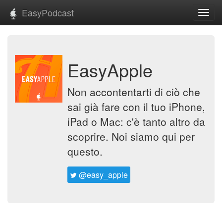
EasyPodcast
Toggl
navig
EasyApple
Non accontentarti di ciò che
sai già fare con il tuo iPhone,
iPad o Mac: c'è tanto altro da
scoprire. Noi siamo qui per
questo.
@easy_apple