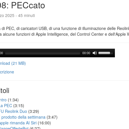
08: PECcato
zo 2025 - 45 minuti
a di PEC, di caricatori USB, di una funzione di illuminazione delle Reoli
 alcune funzioni di Apple Intelligence, del Control Center e dell'Apple 
00
00:00
load (21 MB)
crizione
toli
ntro
(1:34)
La PEC
(3:15)
FU Reolink Duo
(3:29)
Il prodotto della settimana
(3:47)
Apple rimanda AI Siri
(16:00)
SaggeOfferteBot
(6:27)