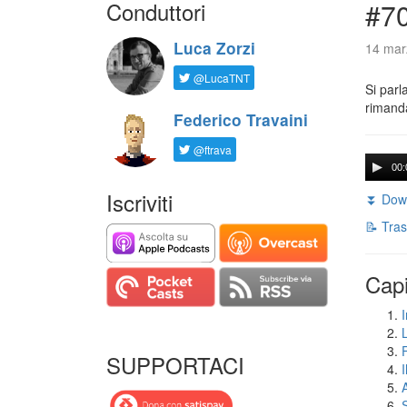
Conduttori
#7
Luca Zorzi
14 mar
@LucaTNT
Si parl
rimanda
Federico Travaini
@ftrava
00:
Iscriviti
⏬ Down
📝 Tras
Capi
I
SUPPORTACI