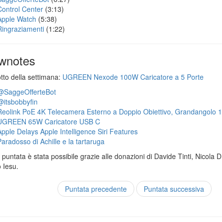
Control Center
(3:13)
Apple Watch
(5:38)
Ringraziamenti
(1:22)
wnotes
otto della settimana:
UGREEN Nexode 100W Caricatore a 5 Porte
@SaggeOfferteBot
@itsbobbyfin
Reolink PoE 4K Telecamera Esterno a Doppio Obiettivo, Grandangolo 
UGREEN 65W Caricatore USB C
Apple Delays Apple Intelligence Siri Features
Paradosso di Achille e la tartaruga
puntata è stata possibile grazie alle donazioni di Davide Tinti, Nicola 
 Iesu.
Puntata precedente
Puntata successiva