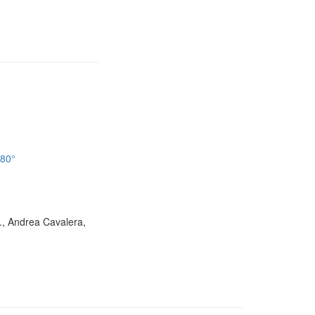
180°
D., Andrea Cavalera,