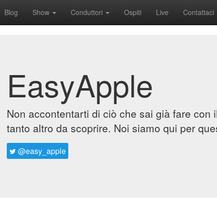
Blog
Show
Conduttori
Ospiti
Live
Contattaci
EasyApple
Non accontentarti di ciò che sai già fare con 
tanto altro da scoprire. Noi siamo qui per que
@easy_apple