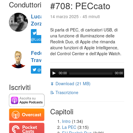
Conduttori
#708: PECcato
Luca
14 marzo 2025 - 45 minuti
Zorzi
Si parla di PEC, di caricatori USB, di
una funzione di illuminazione delle
@LucaTNT
Reolink Duo, di Apple che rimanda
alcune funzioni di Apple Intelligence,
Federico
del Control Center e dell'Apple Watch.
Travaini
@ftrava
00:00
00:00
⏬ Download (21 MB)
Iscriviti
📝 Trascrizione
Capitoli
Intro
(1:34)
La PEC
(3:15)