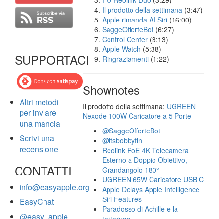
FU Reolink Duo
(3:29)
Il prodotto della settimana
(3:47)
Apple rimanda AI Siri
(16:00)
SaggeOfferteBot
(6:27)
Control Center
(3:13)
Apple Watch
(5:38)
SUPPORTACI
Ringraziamenti
(1:22)
Shownotes
Altri metodi
Il prodotto della settimana:
UGREEN
per inviare
Nexode 100W Caricatore a 5 Porte
una mancia
@SaggeOfferteBot
Scrivi una
@itsbobbyfin
recensione
Reolink PoE 4K Telecamera
Esterno a Doppio Obiettivo,
CONTATTI
Grandangolo 180°
UGREEN 65W Caricatore USB C
info@easyapple.org
Apple Delays Apple Intelligence
Siri Features
EasyChat
Paradosso di Achille e la
@easy_apple
tartaruga