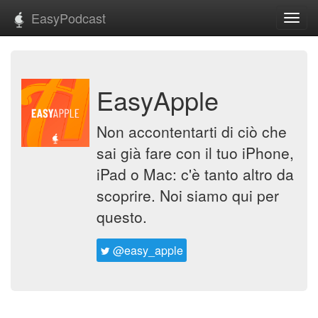
EasyPodcast
Toggl
navig
EasyApple
Non accontentarti di ciò che
sai già fare con il tuo iPhone,
iPad o Mac: c'è tanto altro da
scoprire. Noi siamo qui per
questo.
@easy_apple