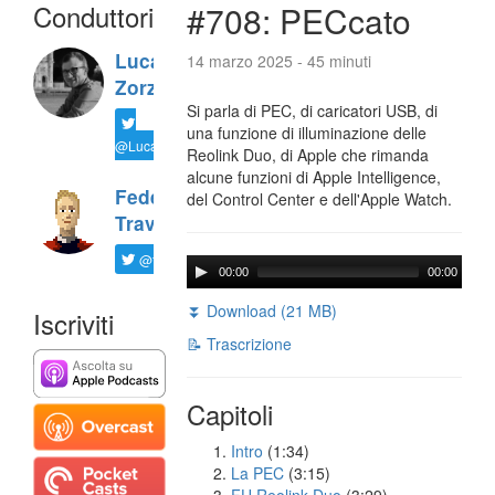
Conduttori
#708: PECcato
Luca
14 marzo 2025 - 45 minuti
Zorzi
Si parla di PEC, di caricatori USB, di
una funzione di illuminazione delle
@LucaTNT
Reolink Duo, di Apple che rimanda
alcune funzioni di Apple Intelligence,
Federico
del Control Center e dell'Apple Watch.
Travaini
@ftrava
00:00
00:00
⏬ Download (21 MB)
Iscriviti
📝 Trascrizione
Capitoli
Intro
(1:34)
La PEC
(3:15)