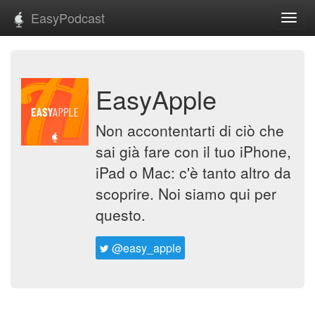
EasyPodcast
Toggl
navig
EasyApple
Non accontentarti di ciò che
sai già fare con il tuo iPhone,
iPad o Mac: c'è tanto altro da
scoprire. Noi siamo qui per
questo.
@easy_apple