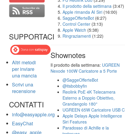
FU Reolink Duo
(3:29)
Il prodotto della settimana
(3:47)
Apple rimanda AI Siri
(16:00)
SaggeOfferteBot
(6:27)
Control Center
(3:13)
Apple Watch
(5:38)
SUPPORTACI
Ringraziamenti
(1:22)
Shownotes
Altri metodi
Il prodotto della settimana:
UGREEN
per inviare
Nexode 100W Caricatore a 5 Porte
una mancia
@SaggeOfferteBot
Scrivi una
@itsbobbyfin
recensione
Reolink PoE 4K Telecamera
Esterno a Doppio Obiettivo,
CONTATTI
Grandangolo 180°
UGREEN 65W Caricatore USB C
info@easyapple.org
Apple Delays Apple Intelligence
Siri Features
EasyChat
Paradosso di Achille e la
@easy_apple
tartaruga