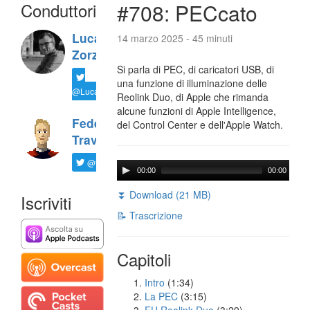
Conduttori
#708: PECcato
Luca
14 marzo 2025 - 45 minuti
Zorzi
Si parla di PEC, di caricatori USB, di
una funzione di illuminazione delle
@LucaTNT
Reolink Duo, di Apple che rimanda
alcune funzioni di Apple Intelligence,
Federico
del Control Center e dell'Apple Watch.
Travaini
@ftrava
00:00
00:00
⏬ Download (21 MB)
Iscriviti
📝 Trascrizione
Capitoli
Intro
(1:34)
La PEC
(3:15)