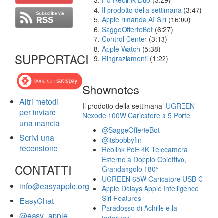
FU Reolink Duo
(3:29)
Il prodotto della settimana
(3:47)
Apple rimanda AI Siri
(16:00)
SaggeOfferteBot
(6:27)
Control Center
(3:13)
Apple Watch
(5:38)
SUPPORTACI
Ringraziamenti
(1:22)
Shownotes
Altri metodi
Il prodotto della settimana:
UGREEN
per inviare
Nexode 100W Caricatore a 5 Porte
una mancia
@SaggeOfferteBot
Scrivi una
@itsbobbyfin
recensione
Reolink PoE 4K Telecamera
Esterno a Doppio Obiettivo,
CONTATTI
Grandangolo 180°
UGREEN 65W Caricatore USB C
info@easyapple.org
Apple Delays Apple Intelligence
Siri Features
EasyChat
Paradosso di Achille e la
@easy_apple
tartaruga