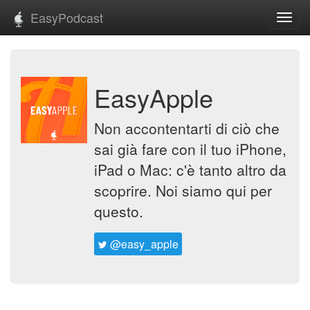
EasyPodcast
Toggl
navig
EasyApple
Non accontentarti di ciò che
sai già fare con il tuo iPhone,
iPad o Mac: c'è tanto altro da
scoprire. Noi siamo qui per
questo.
@easy_apple