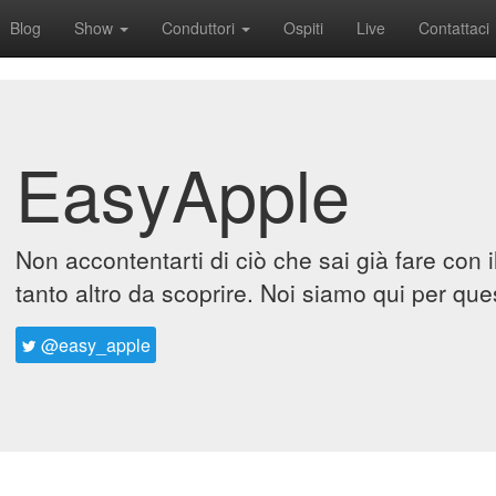
Blog
Show
Conduttori
Ospiti
Live
Contattaci
EasyApple
Non accontentarti di ciò che sai già fare con 
tanto altro da scoprire. Noi siamo qui per que
@easy_apple