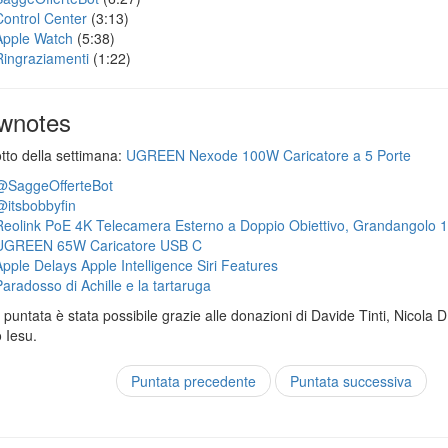
Control Center
(3:13)
Apple Watch
(5:38)
Ringraziamenti
(1:22)
wnotes
otto della settimana:
UGREEN Nexode 100W Caricatore a 5 Porte
@SaggeOfferteBot
@itsbobbyfin
Reolink PoE 4K Telecamera Esterno a Doppio Obiettivo, Grandangolo 
UGREEN 65W Caricatore USB C
Apple Delays Apple Intelligence Siri Features
Paradosso di Achille e la tartaruga
puntata è stata possibile grazie alle donazioni di Davide Tinti, Nicola 
 Iesu.
Puntata precedente
Puntata successiva