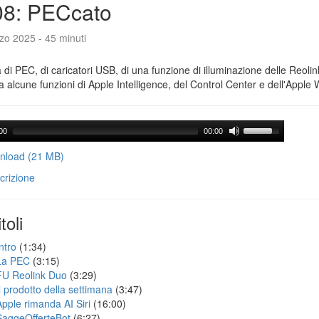
08: PECcato
zo 2025 - 45 minuti
a di PEC, di caricatori USB, di una funzione di illuminazione delle Reoli
 alcune funzioni di Apple Intelligence, del Control Center e dell'Apple 
00
00:00
load (21 MB)
crizione
toli
ntro
(1:34)
La PEC
(3:15)
FU Reolink Duo
(3:29)
Il prodotto della settimana
(3:47)
Apple rimanda AI Siri
(16:00)
SaggeOfferteBot
(6:27)