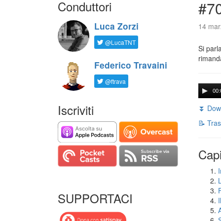
Conduttori
#7
Luca Zorzi
14 mar
@LucaTNT
Si parl
rimanda
Federico Travaini
@ftrava
00:
Iscriviti
⏬ Down
📝 Tras
Capi
I
SUPPORTACI