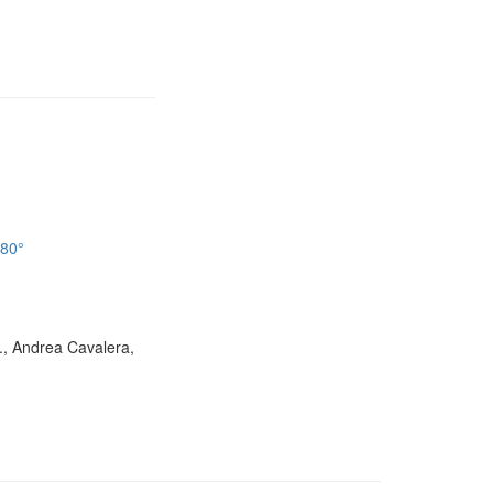
180°
D., Andrea Cavalera,