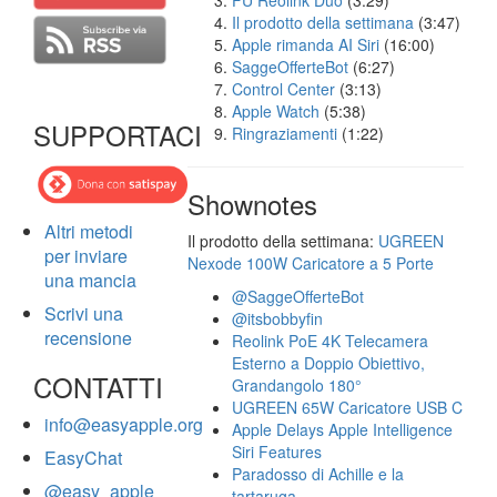
FU Reolink Duo
(3:29)
Il prodotto della settimana
(3:47)
Apple rimanda AI Siri
(16:00)
SaggeOfferteBot
(6:27)
Control Center
(3:13)
Apple Watch
(5:38)
SUPPORTACI
Ringraziamenti
(1:22)
Shownotes
Altri metodi
Il prodotto della settimana:
UGREEN
per inviare
Nexode 100W Caricatore a 5 Porte
una mancia
@SaggeOfferteBot
Scrivi una
@itsbobbyfin
recensione
Reolink PoE 4K Telecamera
Esterno a Doppio Obiettivo,
CONTATTI
Grandangolo 180°
UGREEN 65W Caricatore USB C
info@easyapple.org
Apple Delays Apple Intelligence
Siri Features
EasyChat
Paradosso di Achille e la
@easy_apple
tartaruga