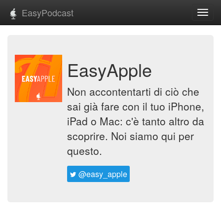
EasyPodcast
Toggl
navig
EasyApple
Non accontentarti di ciò che
sai già fare con il tuo iPhone,
iPad o Mac: c'è tanto altro da
scoprire. Noi siamo qui per
questo.
@easy_apple