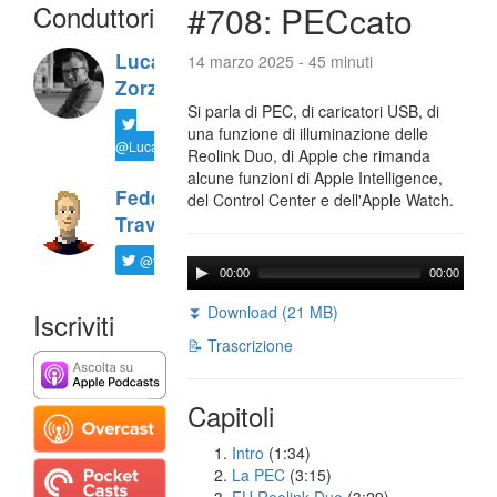
Conduttori
#708: PECcato
Luca
14 marzo 2025 - 45 minuti
Zorzi
Si parla di PEC, di caricatori USB, di
una funzione di illuminazione delle
@LucaTNT
Reolink Duo, di Apple che rimanda
alcune funzioni di Apple Intelligence,
Federico
del Control Center e dell'Apple Watch.
Travaini
@ftrava
00:00
00:00
⏬ Download (21 MB)
Iscriviti
📝 Trascrizione
Capitoli
Intro
(1:34)
La PEC
(3:15)