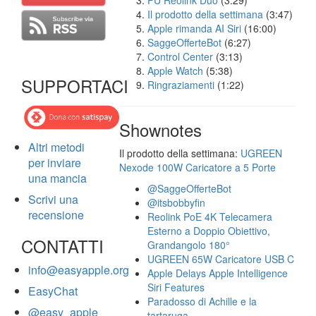
FU Reolink Duo
(3:29)
Il prodotto della settimana
(3:47)
Apple rimanda AI Siri
(16:00)
SaggeOfferteBot
(6:27)
Control Center
(3:13)
Apple Watch
(5:38)
SUPPORTACI
Ringraziamenti
(1:22)
Shownotes
Altri metodi
Il prodotto della settimana:
UGREEN
per inviare
Nexode 100W Caricatore a 5 Porte
una mancia
@SaggeOfferteBot
Scrivi una
@itsbobbyfin
recensione
Reolink PoE 4K Telecamera
Esterno a Doppio Obiettivo,
CONTATTI
Grandangolo 180°
UGREEN 65W Caricatore USB C
info@easyapple.org
Apple Delays Apple Intelligence
Siri Features
EasyChat
Paradosso di Achille e la
@easy_apple
tartaruga