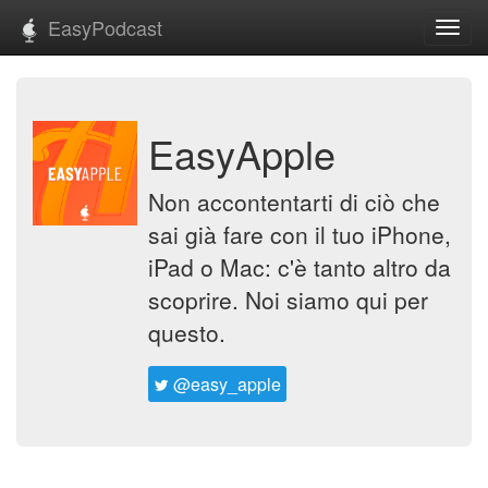
EasyPodcast
Toggl
navig
EasyApple
Non accontentarti di ciò che
sai già fare con il tuo iPhone,
iPad o Mac: c'è tanto altro da
scoprire. Noi siamo qui per
questo.
@easy_apple