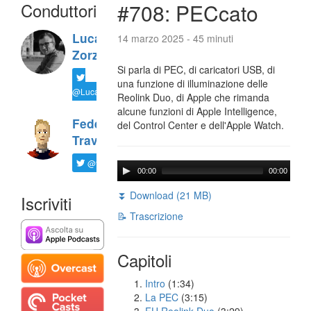
Conduttori
#708: PECcato
Luca
14 marzo 2025 - 45 minuti
Zorzi
Si parla di PEC, di caricatori USB, di
una funzione di illuminazione delle
@LucaTNT
Reolink Duo, di Apple che rimanda
alcune funzioni di Apple Intelligence,
Federico
del Control Center e dell'Apple Watch.
Travaini
@ftrava
00:00
00:00
⏬ Download (21 MB)
Iscriviti
📝 Trascrizione
Capitoli
Intro
(1:34)
La PEC
(3:15)