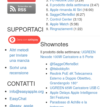
FU Reolink Duo
(3:29)
Il prodotto della settimana
(3:47)
Apple rimanda AI Siri
(16:00)
SaggeOfferteBot
(6:27)
Control Center
(3:13)
Apple Watch
(5:38)
SUPPORTACI
Ringraziamenti
(1:22)
Shownotes
Altri metodi
Il prodotto della settimana:
UGREEN
per inviare
Nexode 100W Caricatore a 5 Porte
una mancia
@SaggeOfferteBot
Scrivi una
@itsbobbyfin
recensione
Reolink PoE 4K Telecamera
Esterno a Doppio Obiettivo,
CONTATTI
Grandangolo 180°
UGREEN 65W Caricatore USB C
info@easyapple.org
Apple Delays Apple Intelligence
Siri Features
EasyChat
Paradosso di Achille e la
@easy_apple
tartaruga