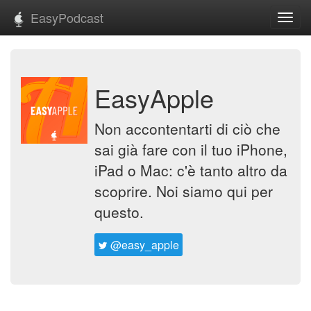
EasyPodcast
Toggl
navig
EasyApple
Non accontentarti di ciò che
sai già fare con il tuo iPhone,
iPad o Mac: c'è tanto altro da
scoprire. Noi siamo qui per
questo.
@easy_apple