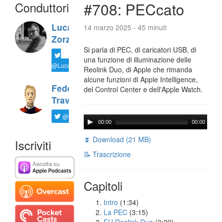
Conduttori
#708: PECcato
Luca
14 marzo 2025 - 45 minuti
Zorzi
Si parla di PEC, di caricatori USB, di
una funzione di illuminazione delle
@LucaTNT
Reolink Duo, di Apple che rimanda
alcune funzioni di Apple Intelligence,
Federico
del Control Center e dell'Apple Watch.
Travaini
@ftrava
00:00
00:00
⏬ Download (21 MB)
Iscriviti
📝 Trascrizione
Capitoli
Intro
(1:34)
La PEC
(3:15)