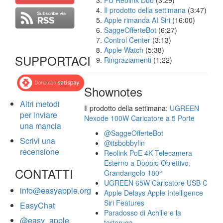
FU Reolink Duo
(3:29)
Il prodotto della settimana
(3:47)
Apple rimanda AI Siri
(16:00)
SaggeOfferteBot
(6:27)
Control Center
(3:13)
Apple Watch
(5:38)
SUPPORTACI
Ringraziamenti
(1:22)
Shownotes
Altri metodi
Il prodotto della settimana:
UGREEN
per inviare
Nexode 100W Caricatore a 5 Porte
una mancia
@SaggeOfferteBot
Scrivi una
@itsbobbyfin
recensione
Reolink PoE 4K Telecamera
Esterno a Doppio Obiettivo,
CONTATTI
Grandangolo 180°
UGREEN 65W Caricatore USB C
info@easyapple.org
Apple Delays Apple Intelligence
Siri Features
EasyChat
Paradosso di Achille e la
@easy_apple
tartaruga