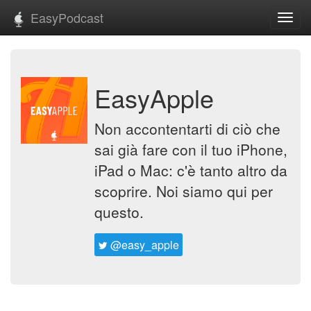
EasyPodcast
Toggl
navig
EasyApple
Non accontentarti di ciò che
sai già fare con il tuo iPhone,
iPad o Mac: c'è tanto altro da
scoprire. Noi siamo qui per
questo.
@easy_apple