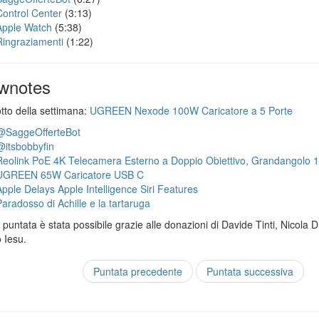
Control Center
(3:13)
Apple Watch
(5:38)
Ringraziamenti
(1:22)
wnotes
otto della settimana:
UGREEN Nexode 100W Caricatore a 5 Porte
@SaggeOfferteBot
@itsbobbyfin
Reolink PoE 4K Telecamera Esterno a Doppio Obiettivo, Grandangolo 
UGREEN 65W Caricatore USB C
Apple Delays Apple Intelligence Siri Features
Paradosso di Achille e la tartaruga
puntata è stata possibile grazie alle donazioni di Davide Tinti, Nicola 
 Iesu.
Puntata precedente
Puntata successiva