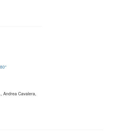
180°
D., Andrea Cavalera,