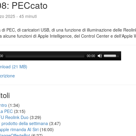
08: PECcato
zo 2025 - 45 minuti
a di PEC, di caricatori USB, di una funzione di illuminazione delle Reoli
 alcune funzioni di Apple Intelligence, del Control Center e dell'Apple 
00
00:00
load (21 MB)
crizione
toli
ntro
(1:34)
La PEC
(3:15)
FU Reolink Duo
(3:29)
Il prodotto della settimana
(3:47)
Apple rimanda AI Siri
(16:00)
SaggeOfferteBot
(6:27)