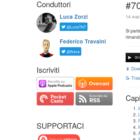
Conduttori
#7
Luca Zorzi
14 mar
@LucaTNT
Si parl
rimanda
Federico Travaini
@ftrava
00:
Iscriviti
⏬ Down
📝 Tras
Capi
I
SUPPORTACI