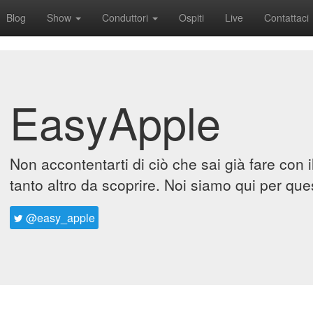
Blog
Show
Conduttori
Ospiti
Live
Contattaci
EasyApple
Non accontentarti di ciò che sai già fare con 
tanto altro da scoprire. Noi siamo qui per que
@easy_apple