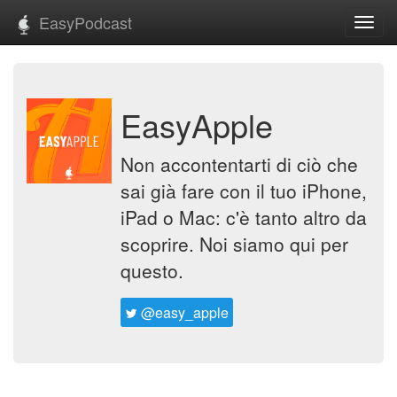
EasyPodcast
Toggl
navig
EasyApple
Non accontentarti di ciò che
sai già fare con il tuo iPhone,
iPad o Mac: c'è tanto altro da
scoprire. Noi siamo qui per
questo.
@easy_apple