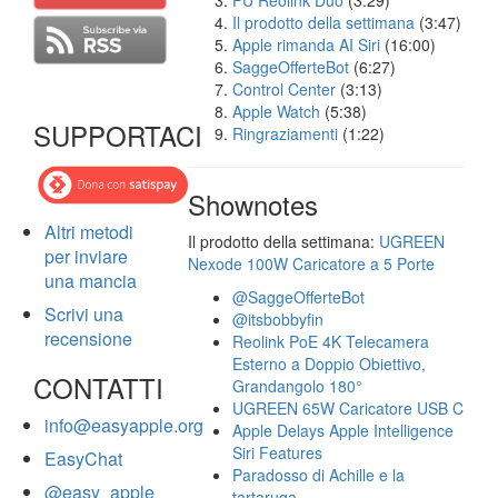
FU Reolink Duo
(3:29)
Il prodotto della settimana
(3:47)
Apple rimanda AI Siri
(16:00)
SaggeOfferteBot
(6:27)
Control Center
(3:13)
Apple Watch
(5:38)
SUPPORTACI
Ringraziamenti
(1:22)
Shownotes
Altri metodi
Il prodotto della settimana:
UGREEN
per inviare
Nexode 100W Caricatore a 5 Porte
una mancia
@SaggeOfferteBot
Scrivi una
@itsbobbyfin
recensione
Reolink PoE 4K Telecamera
Esterno a Doppio Obiettivo,
CONTATTI
Grandangolo 180°
UGREEN 65W Caricatore USB C
info@easyapple.org
Apple Delays Apple Intelligence
Siri Features
EasyChat
Paradosso di Achille e la
@easy_apple
tartaruga