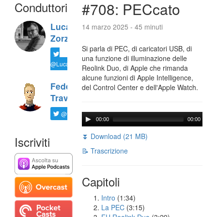
Conduttori
#708: PECcato
Luca
14 marzo 2025 - 45 minuti
Zorzi
Si parla di PEC, di caricatori USB, di
una funzione di illuminazione delle
@LucaTNT
Reolink Duo, di Apple che rimanda
alcune funzioni di Apple Intelligence,
Federico
del Control Center e dell'Apple Watch.
Travaini
@ftrava
00:00
00:00
⏬ Download (21 MB)
Iscriviti
📝 Trascrizione
Capitoli
Intro
(1:34)
La PEC
(3:15)