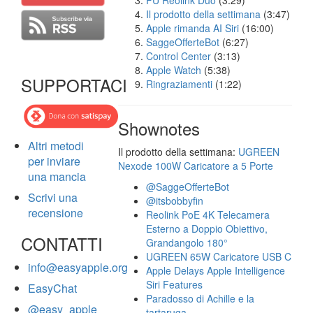
FU Reolink Duo
(3:29)
Il prodotto della settimana
(3:47)
Apple rimanda AI Siri
(16:00)
SaggeOfferteBot
(6:27)
Control Center
(3:13)
Apple Watch
(5:38)
SUPPORTACI
Ringraziamenti
(1:22)
Shownotes
Altri metodi
Il prodotto della settimana:
UGREEN
per inviare
Nexode 100W Caricatore a 5 Porte
una mancia
@SaggeOfferteBot
Scrivi una
@itsbobbyfin
recensione
Reolink PoE 4K Telecamera
Esterno a Doppio Obiettivo,
CONTATTI
Grandangolo 180°
UGREEN 65W Caricatore USB C
info@easyapple.org
Apple Delays Apple Intelligence
Siri Features
EasyChat
Paradosso di Achille e la
@easy_apple
tartaruga