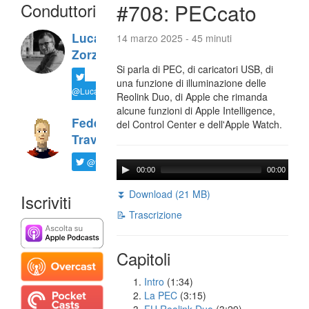
Conduttori
#708: PECcato
Luca
14 marzo 2025 - 45 minuti
Zorzi
Si parla di PEC, di caricatori USB, di
una funzione di illuminazione delle
@LucaTNT
Reolink Duo, di Apple che rimanda
alcune funzioni di Apple Intelligence,
Federico
del Control Center e dell'Apple Watch.
Travaini
@ftrava
00:00
00:00
⏬ Download (21 MB)
Iscriviti
📝 Trascrizione
Capitoli
Intro
(1:34)
La PEC
(3:15)