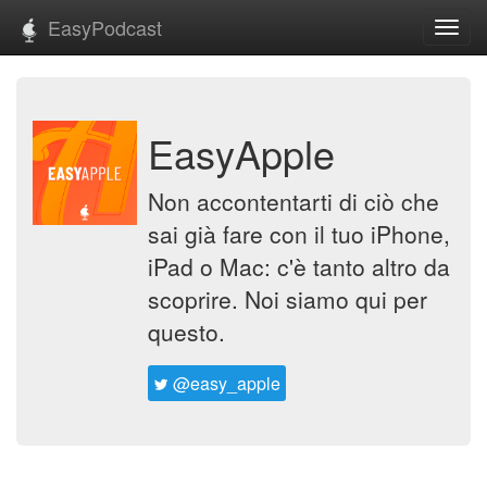
EasyPodcast
Toggl
navig
EasyApple
Non accontentarti di ciò che
sai già fare con il tuo iPhone,
iPad o Mac: c'è tanto altro da
scoprire. Noi siamo qui per
questo.
@easy_apple